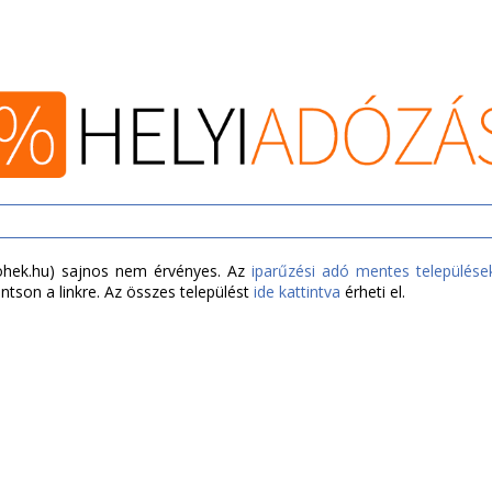
zohek.hu) sajnos nem érvényes. Az
iparűzési adó mentes települése
ntson a linkre. Az összes települést
ide kattintva
érheti el.