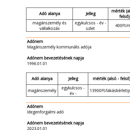
mérték (al
Adó alanya
Jelleg
felső)
magánszemély és
egykulcsos - év -
400Ft/
vállalkozás
üzlet
Adónem
Magánszemély kommunális adója
Adónem bevezetésének napja
1996.01.01
Adó alanya
Jelleg
mérték (alsó - felső
egykulcsos -
magánszemély
13900Ft/lakásbérletij
év -
Adónem
Idegenforgalmi adó
Adónem bevezetésének napja
2023.01.01