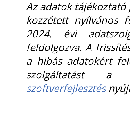
Az adatok tájékoztató j
közzétett nyílvános 
2024. évi adatszolg
feldolgozva. A frissít
a hibás adatokért fel
szolgáltatást 
szoftverfejlesztés
nyújt