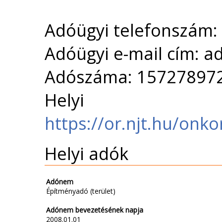
Adóügyi telefonszám:
Adóügyi e-mail cím: 
Adószáma: 15727897
Helyi 
https://or.njt.hu/onkorm
Helyi adók
Adónem
Építményadó (terület)
Adónem bevezetésének napja
2008.01.01