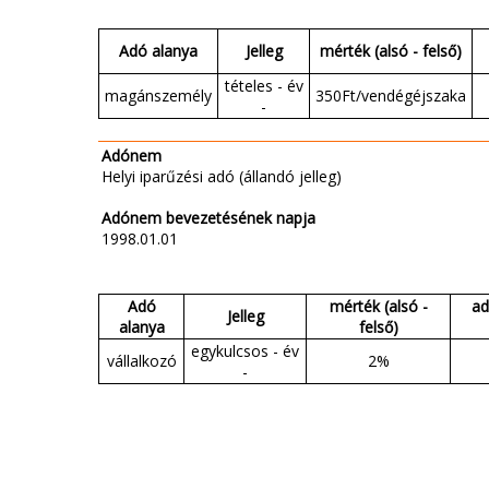
Adó alanya
Jelleg
mérték (alsó - felső)
tételes - év
magánszemély
350Ft/vendégéjszaka
-
Adónem
Helyi iparűzési adó (állandó jelleg)
Adónem bevezetésének napja
1998.01.01
Adó
mérték (alsó -
ad
Jelleg
alanya
felső)
egykulcsos - év
vállalkozó
2%
-