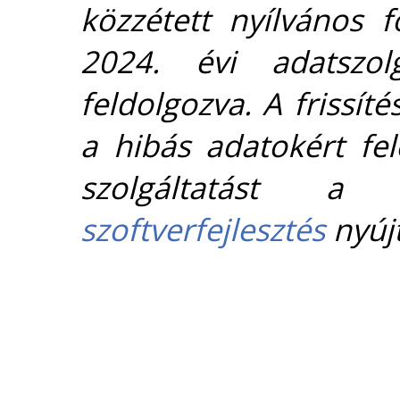
közzétett nyílvános 
2024. évi adatszolg
feldolgozva. A frissít
a hibás adatokért fel
szolgáltatást 
szoftverfejlesztés
nyújt