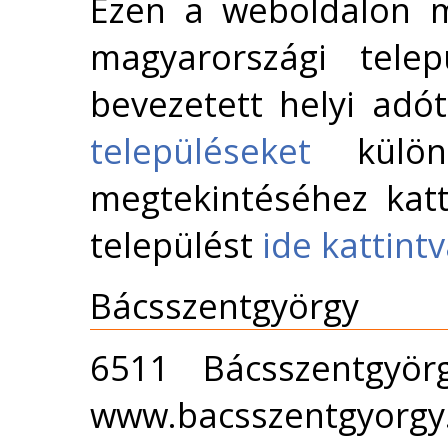
Ezen a weboldalon m
magyarországi telep
bevezetett helyi adó
településeket
külön 
megtekintéséhez katt
települést
ide kattint
Bácsszentgyörgy
6511 Bácsszentgyör
www.bacsszentgyorgy