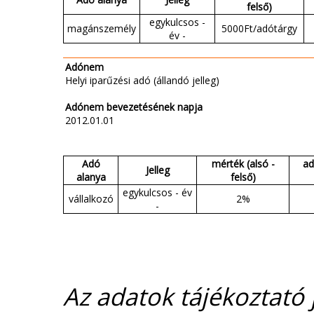
felső)
egykulcsos -
magánszemély
5000Ft/adótárgy
év -
Adónem
Helyi iparűzési adó (állandó jelleg)
Adónem bevezetésének napja
2012.01.01
Adó
mérték (alsó -
ad
Jelleg
alanya
felső)
egykulcsos - év
vállalkozó
2%
-
Az adatok tájékoztató j