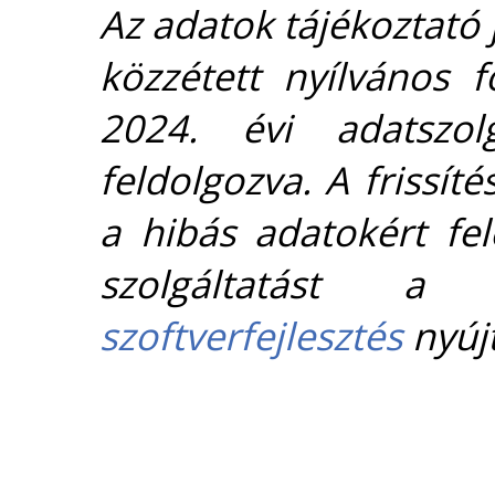
Az adatok tájékoztató j
közzétett nyílvános 
2024. évi adatszolg
feldolgozva. A frissít
a hibás adatokért fel
szolgáltatást 
szoftverfejlesztés
nyújt