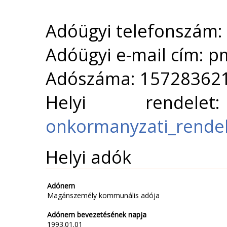
Adóügyi telefonszám
Adóügyi e-mail cím: 
Adószáma: 15728362
Helyi rende
onkormanyzati_rende
Helyi adók
Adónem
Magánszemély kommunális adója
Adónem bevezetésének napja
1993.01.01