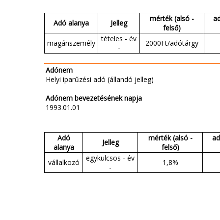
mérték (alsó -
a
Adó alanya
Jelleg
felső)
tételes - év
magánszemély
2000Ft/adótárgy
-
Adónem
Helyi iparűzési adó (állandó jelleg)
Adónem bevezetésének napja
1993.01.01
Adó
mérték (alsó -
ad
Jelleg
alanya
felső)
egykulcsos - év
vállalkozó
1,8%
-