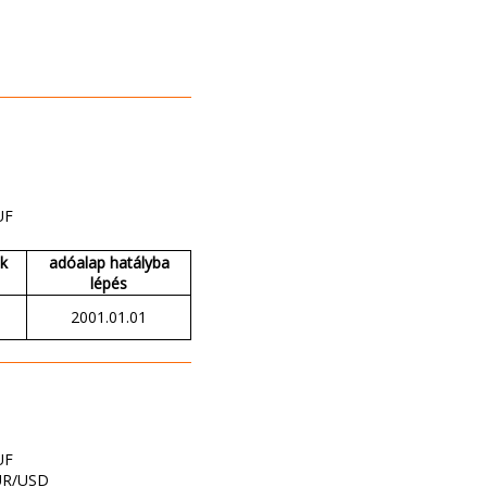
UF
ak
adóalap hatályba
lépés
2001.01.01
UF
UR/USD