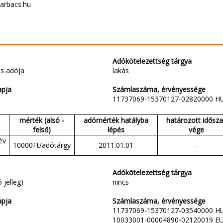
barbacs.hu
Adókötelezettség tárgya
s adója
lakás
apja
Számlaszáma, érvényessége
11737069-15370127-02820000 H
mérték (alsó -
adómérték hatályba
határozott idősz
felső)
lépés
vége
év
10000Ft/adótárgy
2011.01.01
-
Adókötelezettség tárgya
 jelleg)
nincs
apja
Számlaszáma, érvényessége
11737069-15370127-03540000 H
10033001-00004890-02120019 E