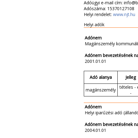
Adóügyi e-mail cím: info@
Adószáma: 15370127108
Helyi rendelet:
www.njt.hu
Helyi adók
Adónem
Magánszemély kommunáli
Adónem bevezetésének n
2001.01.01
Adó alanya
Jelleg
tételes - 
magánszemély
-
Adónem
Helyi iparűzési adó (állandó
Adónem bevezetésének n
2004.01.01