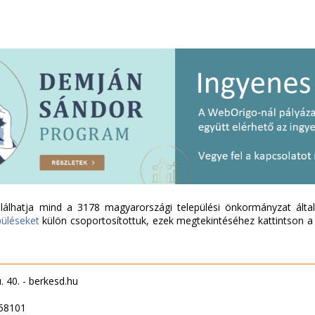
álhatja mind a 3178 magyarországi települési önkormányzat által 
püléseket
külön csoportosítottuk, ezek megtekintéséhez kattintson a l
 40. - berkesd.hu
458101