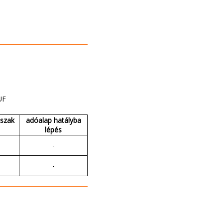
UF
őszak
adóalap hatályba
lépés
-
-