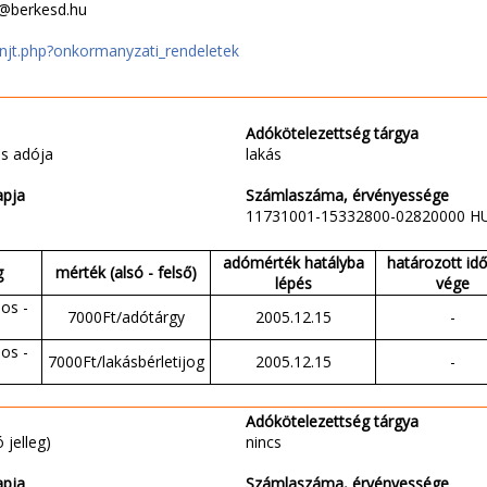
o@berkesd.hu
u/njt.php?onkormanyzati_rendeletek
Adókötelezettség tárgya
s adója
lakás
apja
Számlaszáma, érvényessége
11731001-15332800-02820000 H
adómérték hatályba
határozott id
g
mérték (alsó - felső)
lépés
vége
os -
7000Ft/adótárgy
2005.12.15
-
os -
7000Ft/lakásbérletijog
2005.12.15
-
Adókötelezettség tárgya
 jelleg)
nincs
apja
Számlaszáma, érvényessége