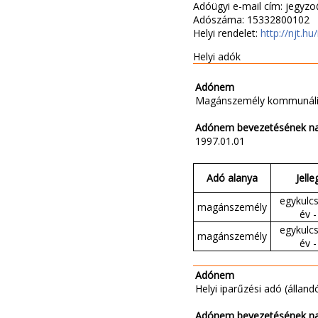
Adóügyi e-mail cím: jegyz
Adószáma: 15332800102
Helyi rendelet:
http://njt.h
Helyi adók
Adónem
Magánszemély kommunáli
Adónem bevezetésének n
1997.01.01
Adó alanya
Jelle
egykulcs
magánszemély
év -
egykulcs
magánszemély
év -
Adónem
Helyi iparűzési adó (állandó
Adónem bevezetésének n