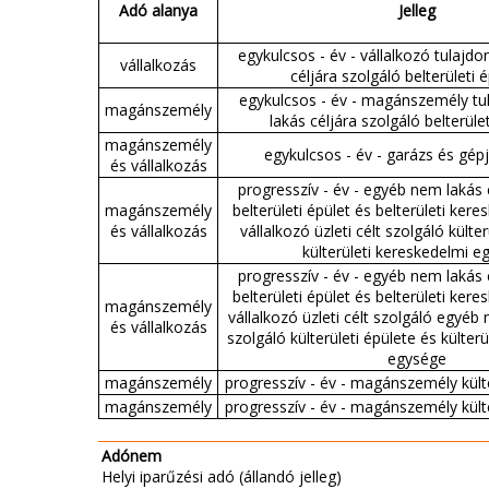
Adó alanya
Jelleg
egykulcsos - év - vállalkozó tulajdo
vállalkozás
céljára szolgáló belterületi
egykulcsos - év - magánszemély tu
magánszemély
lakás céljára szolgáló belterüle
magánszemély
egykulcsos - év - garázs és gé
és vállalkozás
progresszív - év - egyéb nem lakás 
magánszemély
belterületi épület és belterületi ker
és vállalkozás
vállalkozó üzleti célt szolgáló külte
külterületi kereskedelmi e
progresszív - év - egyéb nem lakás 
belterületi épület és belterületi ker
magánszemély
vállalkozó üzleti célt szolgáló egyéb
és vállalkozás
szolgáló külterületi épülete és külter
egysége
magánszemély
progresszív - év - magánszemély kült
magánszemély
progresszív - év - magánszemély kült
Adónem
Helyi iparűzési adó (állandó jelleg)