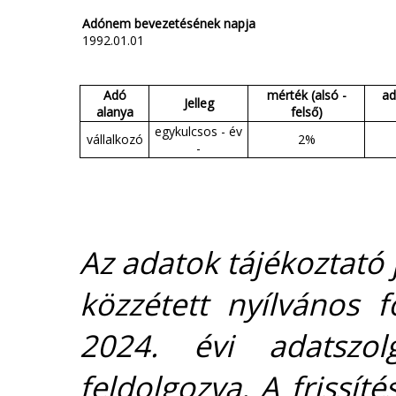
Adónem bevezetésének napja
1992.01.01
Adó
mérték (alsó -
ad
Jelleg
alanya
felső)
egykulcsos - év
vállalkozó
2%
-
Az adatok tájékoztató j
közzétett nyílvános 
2024. évi adatszolg
feldolgozva. A frissít