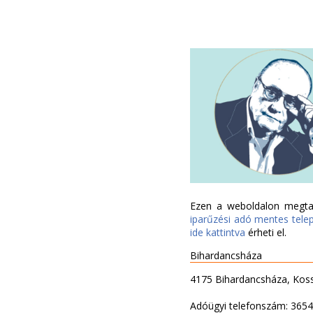
Ezen a weboldalon megtal
iparűzési adó mentes tele
ide kattintva
érheti el.
Bihardancsháza
4175 Bihardancsháza, Koss
Adóügyi telefonszám: 365