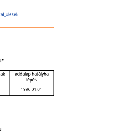
al_ulesek
UF
zak
adóalap hatályba
lépés
1996.01.01
UF