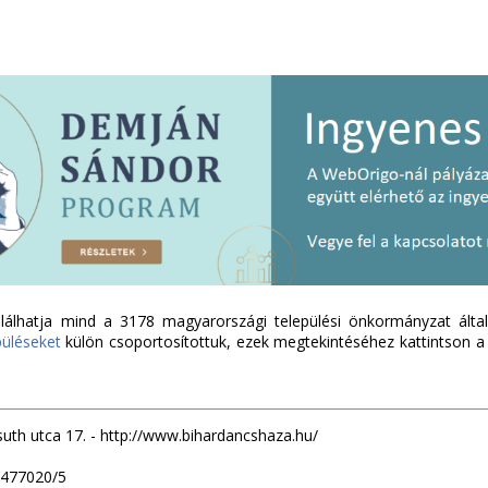
álhatja mind a 3178 magyarországi települési önkormányzat által 
püléseket
külön csoportosítottuk, ezek megtekintéséhez kattintson a l
uth utca 17. - http://www.bihardancshaza.hu/
4477020/5