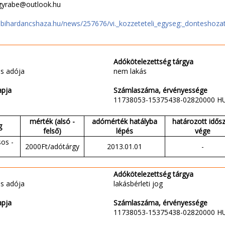
agyrabe@outlook.hu
.bihardancshaza.hu/news/257676/vi._kozzeteteli_egyseg:_donteshozat
Adókötelezettség tárgya
s adója
nem lakás
apja
Számlaszáma, érvényessége
11738053-15375438-02820000 H
mérték (alsó -
adómérték hatályba
határozott idős
g
felső)
lépés
vége
sos -
2000Ft/adótárgy
2013.01.01
-
Adókötelezettség tárgya
s adója
lakásbérleti jog
apja
Számlaszáma, érvényessége
11738053-15375438-02820000 H