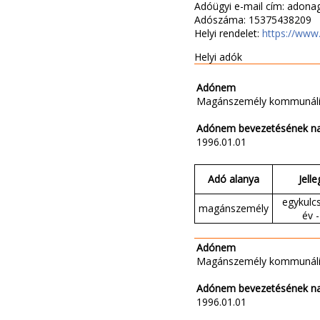
Adóügyi e-mail cím: adon
Adószáma: 15375438209
Helyi rendelet:
https://www
Helyi adók
Adónem
Magánszemély kommunáli
Adónem bevezetésének n
1996.01.01
Adó alanya
Jelle
egykulc
magánszemély
év -
Adónem
Magánszemély kommunáli
Adónem bevezetésének n
1996.01.01