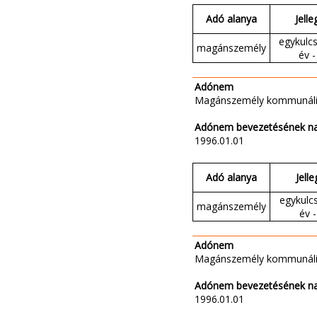
Adó alanya
Jelle
egykulcs
magánszemély
év -
Adónem
Magánszemély kommunáli
Adónem bevezetésének n
1996.01.01
Adó alanya
Jelle
egykulc
magánszemély
év -
Adónem
Magánszemély kommunáli
Adónem bevezetésének n
1996.01.01