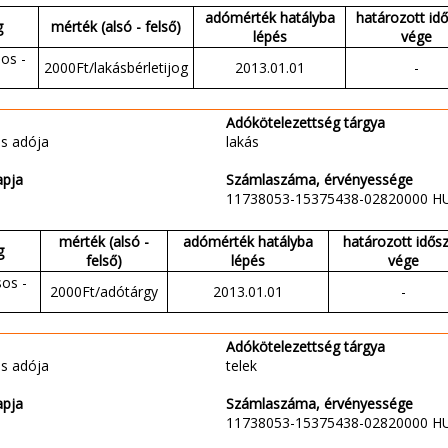
adómérték hatályba
határozott id
g
mérték (alsó - felső)
lépés
vége
os -
2000Ft/lakásbérletijog
2013.01.01
-
Adókötelezettség tárgya
s adója
lakás
apja
Számlaszáma, érvényessége
11738053-15375438-02820000 H
mérték (alsó -
adómérték hatályba
határozott idős
g
felső)
lépés
vége
sos -
2000Ft/adótárgy
2013.01.01
-
Adókötelezettség tárgya
s adója
telek
apja
Számlaszáma, érvényessége
11738053-15375438-02820000 H