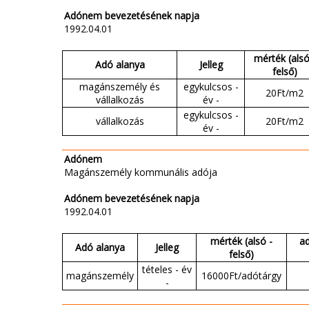
Adónem bevezetésének napja
1992.04.01
mérték (alsó
Adó alanya
Jelleg
felső)
magánszemély és
egykulcsos -
20Ft/m2
vállalkozás
év -
egykulcsos -
vállalkozás
20Ft/m2
év -
Adónem
Magánszemély kommunális adója
Adónem bevezetésének napja
1992.04.01
mérték (alsó -
a
Adó alanya
Jelleg
felső)
tételes - év
magánszemély
16000Ft/adótárgy
-