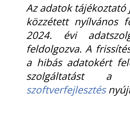
Az adatok tájékoztató j
közzétett nyílvános 
2024. évi adatszolg
feldolgozva. A frissít
a hibás adatokért fel
szolgáltatást 
szoftverfejlesztés
nyújt