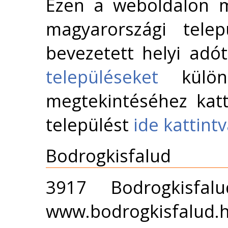
Ezen a weboldalon m
magyarországi telep
bevezetett helyi adó
településeket
külön 
megtekintéséhez katt
települést
ide kattint
Bodrogkisfalud
3917 Bodrogkisfa
www.bodrogkisfalud.