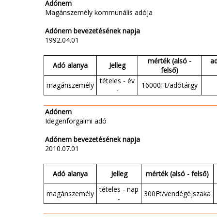
Adónem
Magánszemély kommunális adója
Adónem bevezetésének napja
1992.04.01
mérték (alsó -
a
Adó alanya
Jelleg
felső)
tételes - év
magánszemély
16000Ft/adótárgy
-
Adónem
Idegenforgalmi adó
Adónem bevezetésének napja
2010.07.01
Adó alanya
Jelleg
mérték (alsó - felső)
tételes - nap
magánszemély
300Ft/vendégéjszaka
-