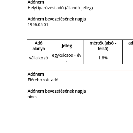
Adónem
Helyi iparűzési adó (állandó jelleg)
Adónem bevezetésének napja
1996.05.01
Adó
mérték (alsó -
ad
Jelleg
alanya
felső)
egykulcsos - év
vállalkozó
1,8%
-
Adónem
Előrehozott adó
Adónem bevezetésének napja
nincs