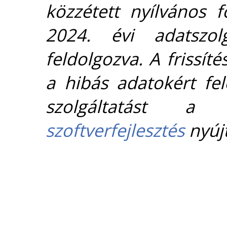
közzétett nyílvános 
2024. évi adatszolg
feldolgozva. A frissít
a hibás adatokért fel
szolgáltatást 
szoftverfejlesztés
nyújt