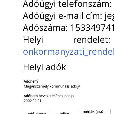
Adóügyi telefonszám:
Adóügyi e-mail cím: j
Adószáma: 15334974
Helyi rende
onkormanyzati_rende
Helyi adók
Adónem
Magánszemély kommunális adója
Adónem bevezetésének napja
2002.01.01
mérték (alsó -
Adó alanya
Jelleg