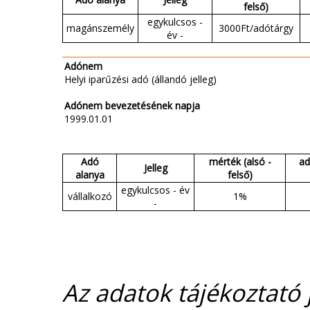
felső)
egykulcsos -
magánszemély
3000Ft/adótárgy
év -
Adónem
Helyi iparűzési adó (állandó jelleg)
Adónem bevezetésének napja
1999.01.01
Adó
mérték (alsó -
ad
Jelleg
alanya
felső)
egykulcsos - év
vállalkozó
1%
-
Az adatok tájékoztató j