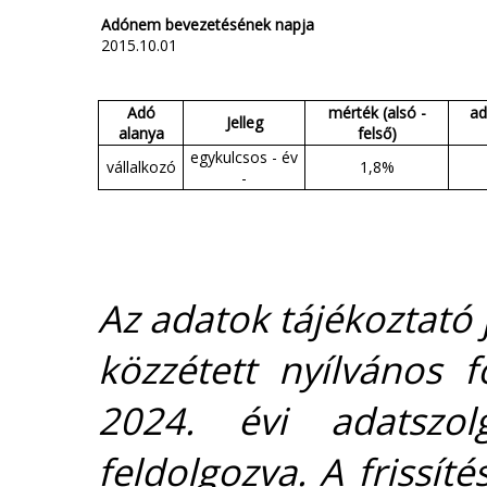
Adónem bevezetésének napja
2015.10.01
Adó
mérték (alsó -
ad
Jelleg
alanya
felső)
egykulcsos - év
vállalkozó
1,8%
-
Az adatok tájékoztató j
közzétett nyílvános 
2024. évi adatszolg
feldolgozva. A frissít