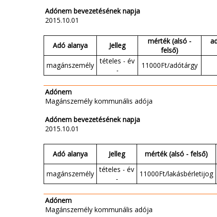
Adónem bevezetésének napja
2015.10.01
mérték (alsó -
a
Adó alanya
Jelleg
felső)
tételes - év
magánszemély
11000Ft/adótárgy
-
Adónem
Magánszemély kommunális adója
Adónem bevezetésének napja
2015.10.01
Adó alanya
Jelleg
mérték (alsó - felső)
tételes - év
magánszemély
11000Ft/lakásbérletijog
-
Adónem
Magánszemély kommunális adója