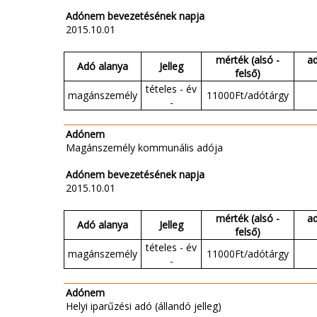
Adónem bevezetésének napja
2015.10.01
mérték (alsó -
a
Adó alanya
Jelleg
felső)
tételes - év
magánszemély
11000Ft/adótárgy
-
Adónem
Magánszemély kommunális adója
Adónem bevezetésének napja
2015.10.01
mérték (alsó -
a
Adó alanya
Jelleg
felső)
tételes - év
magánszemély
11000Ft/adótárgy
-
Adónem
Helyi iparűzési adó (állandó jelleg)