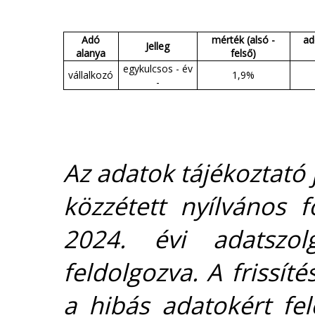
Adó
mérték (alsó -
ad
Jelleg
alanya
felső)
egykulcsos - év
vállalkozó
1,9%
-
Az adatok tájékoztató j
közzétett nyílvános 
2024. évi adatszolg
feldolgozva. A frissít
a hibás adatokért fel