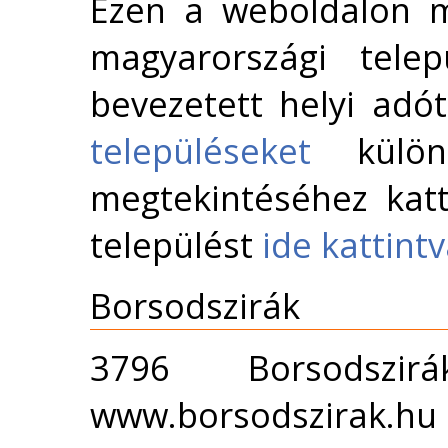
Ezen a weboldalon m
magyarországi telep
bevezetett helyi adó
településeket
külön 
megtekintéséhez katt
települést
ide kattint
Borsodszirák
3796 Borsods
www.borsodszirak.hu