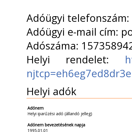
Adóügyi telefonszám:
Adóügyi e-mail cím: p
Adószáma: 15735894
Helyi rendelet:
h
njtcp=eh6eg7ed8dr3
Helyi adók
Adónem
Helyi iparűzési adó (állandó jelleg)
Adónem bevezetésének napja
1995.01.01