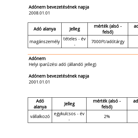
Adónem bevezetésének napja
2008.01.01
mérték (alsó -
a
Adó alanya
Jelleg
felső)
tételes - év
magánszemély
7000Ft/adótárgy
-
Adónem
Helyi iparűzési adó (állandó jelleg)
Adónem bevezetésének napja
2001.01.01
Adó
mérték (alsó -
ad
Jelleg
alanya
felső)
egykulcsos - év
vállalkozó
2%
-