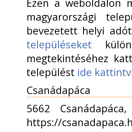
Ezen a weboldalon m
magyarországi telep
bevezetett helyi adó
településeket
külön 
megtekintéséhez katt
települést
ide kattint
Csanádapáca
5662 Csanádapáca,
https://csanadapaca.