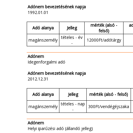
Adónem bevezetésének napja
1992.01.01
mérték (alsó -
a
Adó alanya
Jelleg
felső)
tételes - év
magánszemély
12000Ft/adótárgy
-
Adónem
Idegenforgalmi adó
Adónem bevezetésének napja
2012.12.31
Adó alanya
Jelleg
mérték (alsó - felső)
tételes - nap
magánszemély
300Ft/vendégéjszaka
-
Adónem
Helyi iparűzési adó (állandó jelleg)