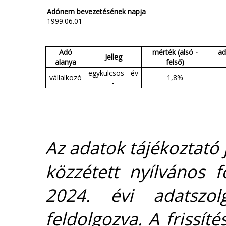
Adónem bevezetésének napja
1999.06.01
Adó
mérték (alsó -
ad
Jelleg
alanya
felső)
egykulcsos - év
vállalkozó
1,8%
-
Az adatok tájékoztató j
közzétett nyílvános 
2024. évi adatszolg
feldolgozva. A frissít