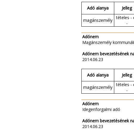
Adó alanya
Jelleg
tételes - 
magánszemély
-
Adónem
Magánszemély kommunáli
Adónem bevezetésének n
2014.06.23
Adó alanya
Jelleg
tételes - 
magánszemély
-
Adónem
Idegenforgalmi adó
Adónem bevezetésének n
2014.06.23