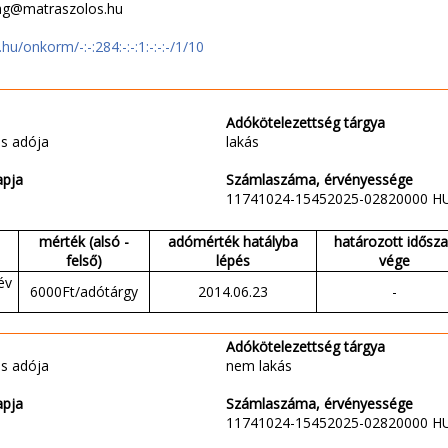
rsag@matraszolos.hu
t.hu/onkorm/-:-:284:-:-:1:-:-:-/1/10
Adókötelezettség tárgya
s adója
lakás
apja
Számlaszáma, érvényessége
11741024-15452025-02820000 H
mérték (alsó -
adómérték hatályba
határozott idősz
felső)
lépés
vége
év
6000Ft/adótárgy
2014.06.23
-
Adókötelezettség tárgya
s adója
nem lakás
apja
Számlaszáma, érvényessége
11741024-15452025-02820000 H