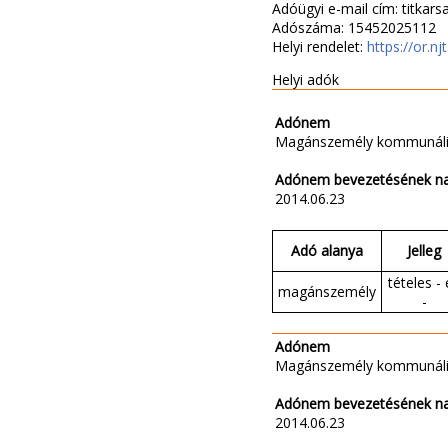
Adóügyi e-mail cím: titka
Adószáma: 15452025112
Helyi rendelet:
https://or.nj
Helyi adók
Adónem
Magánszemély kommunáli
Adónem bevezetésének n
2014.06.23
Adó alanya
Jelleg
tételes - 
magánszemély
-
Adónem
Magánszemély kommunáli
Adónem bevezetésének n
2014.06.23