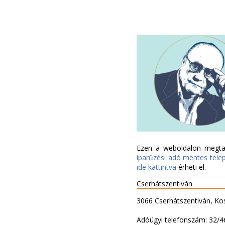
Ezen a weboldalon megtal
iparűzési adó mentes tele
ide kattintva
érheti el.
Cserhátszentiván
3066 Cserhátszentiván, Kos
Adóügyi telefonszám: 32/4