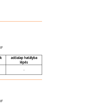
UF
ak
adóalap hatályba
lépés
-
UF