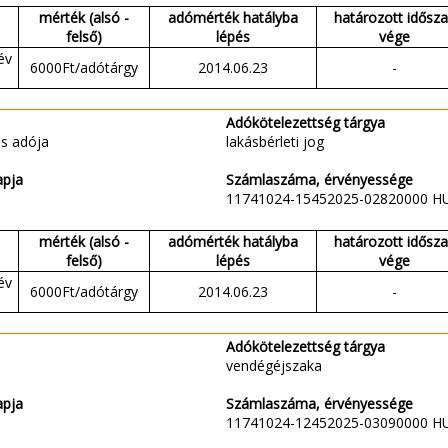
mérték (alsó -
adómérték hatályba
határozott idősz
felső)
lépés
vége
év
6000Ft/adótárgy
2014.06.23
-
Adókötelezettség tárgya
s adója
lakásbérleti jog
apja
Számlaszáma, érvényessége
11741024-15452025-02820000 H
mérték (alsó -
adómérték hatályba
határozott idősz
felső)
lépés
vége
év
6000Ft/adótárgy
2014.06.23
-
Adókötelezettség tárgya
vendégéjszaka
apja
Számlaszáma, érvényessége
11741024-12452025-03090000 H