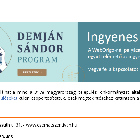
álhatja mind a 3178 magyarországi települési önkormányzat által 
püléseket
külön csoportosítottuk, ezek megtekintéséhez kattintson a l
suth u. 31. - www.cserhatszentivan.hu
68-485