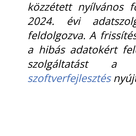
közzétett nyílvános 
2024. évi adatszolg
feldolgozva. A frissít
a hibás adatokért fel
szolgáltatást 
szoftverfejlesztés
nyújt