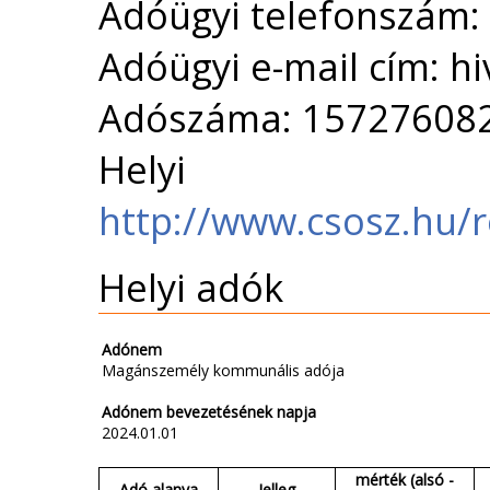
Adóügyi telefonszám:
Adóügyi e-mail cím: h
Adószáma: 15727608
Helyi 
http://www.csosz.hu/
Helyi adók
Adónem
Magánszemély kommunális adója
Adónem bevezetésének napja
2024.01.01
mérték (alsó -
Adó alanya
Jelleg