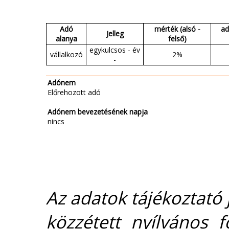
Adó
mérték (alsó -
ad
Jelleg
alanya
felső)
egykulcsos - év
vállalkozó
2%
-
Adónem
Előrehozott adó
Adónem bevezetésének napja
nincs
Az adatok tájékoztató j
közzétett nyílvános 