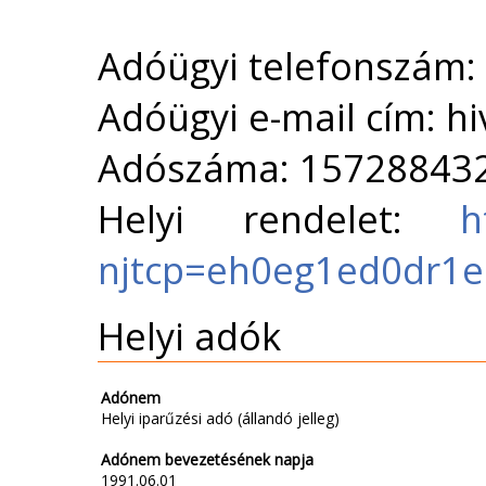
Adóügyi telefonszám:
Adóügyi e-mail cím: h
Adószáma: 15728843
Helyi rendelet:
h
njtcp=eh0eg1ed0dr1
Helyi adók
Adónem
Helyi iparűzési adó (állandó jelleg)
Adónem bevezetésének napja
1991.06.01