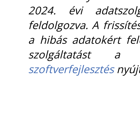
2024. évi adatszolg
feldolgozva. A frissít
a hibás adatokért fel
szolgáltatást 
szoftverfejlesztés
nyújt