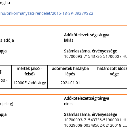
eg.hu
njt.hu/onkormanyzati-rendelet/2015-18-SP-3927#SZ2
Adókötelezettség tárgya
s adója
lakás
apja
Számlaszáma, érvényessége
10700093-71543736-51700007 H
mérték (alsó -
adómérték hatályba
határozott idős
g
felső)
lépés
vége
sos -
12000Ft/adótárgy
2024.01.01
-
Adókötelezettség tárgya
 jelleg)
nincs
apja
Számlaszáma, érvényessége
10700093-71543736-51900001 H
10029008-00348562-02120018 E