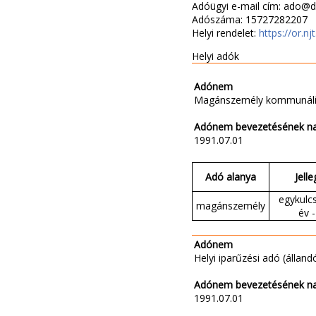
Adóügyi e-mail cím: ado@d
Adószáma: 15727282207
Helyi rendelet:
https://or.
Helyi adók
Adónem
Magánszemély kommunáli
Adónem bevezetésének n
1991.07.01
Adó alanya
Jelle
egykulc
magánszemély
év -
Adónem
Helyi iparűzési adó (állandó
Adónem bevezetésének n
1991.07.01