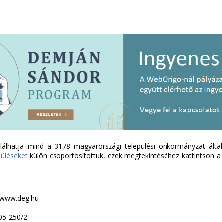
álhatja mind a 3178 magyarországi települési önkormányzat által 
püléseket
külön csoportosítottuk, ezek megtekintéséhez kattintson a l
- www.deg.hu
05-250/2