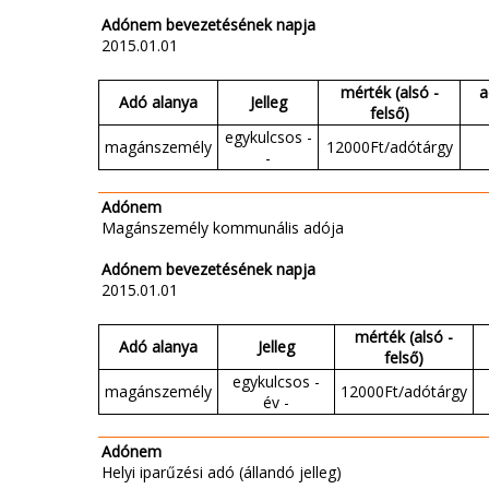
Adónem bevezetésének napja
2015.01.01
mérték (alsó -
a
Adó alanya
Jelleg
felső)
egykulcsos -
magánszemély
12000Ft/adótárgy
-
Adónem
Magánszemély kommunális adója
Adónem bevezetésének napja
2015.01.01
mérték (alsó -
Adó alanya
Jelleg
felső)
egykulcsos -
magánszemély
12000Ft/adótárgy
év -
Adónem
Helyi iparűzési adó (állandó jelleg)