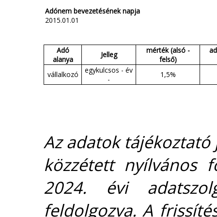
Adónem bevezetésének napja
2015.01.01
Adó
mérték (alsó -
ad
Jelleg
alanya
felső)
egykulcsos - év
vállalkozó
1,5%
-
Az adatok tájékoztató j
közzétett nyílvános 
2024. évi adatszolg
feldolgozva. A frissít