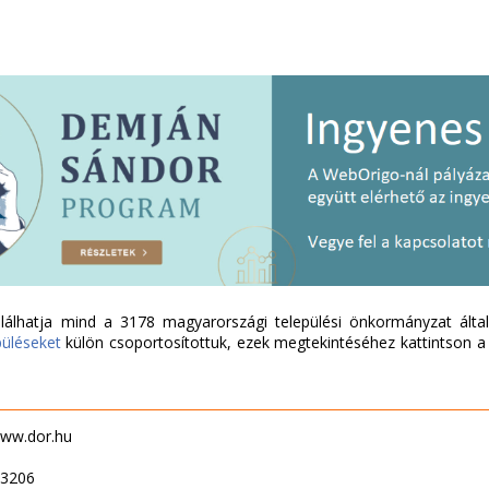
álhatja mind a 3178 magyarországi települési önkormányzat által 
püléseket
külön csoportosítottuk, ezek megtekintéséhez kattintson a l
 www.dor.hu
63206