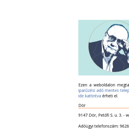
Ezen a weboldalon megtal
iparűzési adó mentes tele
ide kattintva
érheti el.
Dör
9147 Dör, Petőfi S. u. 3. -
Adóügyi telefonszám: 962