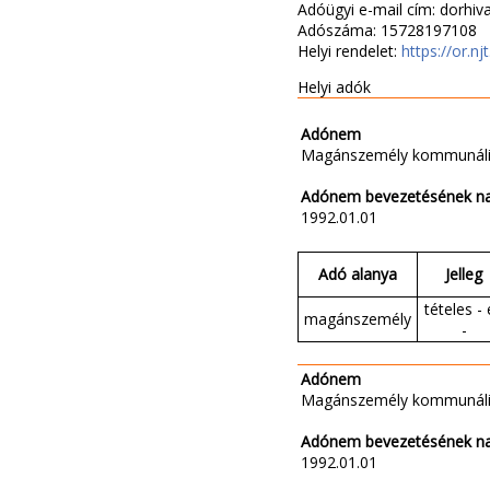
Adóügyi e-mail cím: dorhi
Adószáma: 15728197108
Helyi rendelet:
https://or.n
Helyi adók
Adónem
Magánszemély kommunáli
Adónem bevezetésének n
1992.01.01
Adó alanya
Jelleg
tételes - 
magánszemély
-
Adónem
Magánszemély kommunáli
Adónem bevezetésének n
1992.01.01