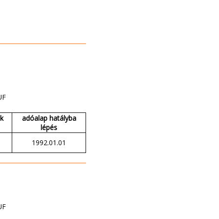
UF
ak
adóalap hatályba
lépés
1992.01.01
UF