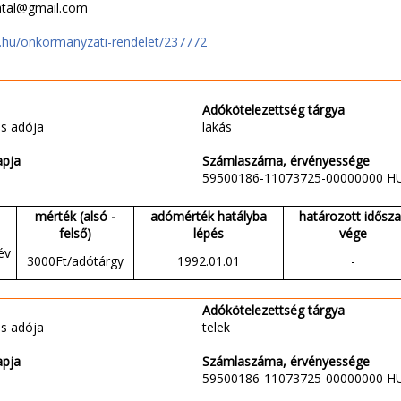
vatal@gmail.com
jt.hu/onkormanyzati-rendelet/237772
Adókötelezettség tárgya
s adója
lakás
apja
Számlaszáma, érvényessége
59500186-11073725-00000000 H
mérték (alsó -
adómérték hatályba
határozott idősz
felső)
lépés
vége
év
3000Ft/adótárgy
1992.01.01
-
Adókötelezettség tárgya
s adója
telek
apja
Számlaszáma, érvényessége
59500186-11073725-00000000 H