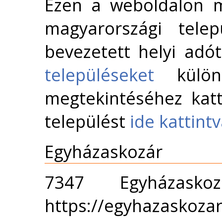
Ezen a weboldalon m
magyarországi telep
bevezetett helyi adó
településeket
külön 
megtekintéséhez katt
települést
ide kattint
Egyházaskozár
7347 Egyházas
https://egyhazaskoza