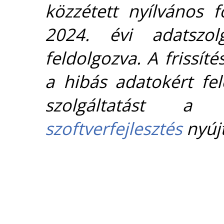
közzétett nyílvános 
2024. évi adatszolg
feldolgozva. A frissít
a hibás adatokért fel
szolgáltatást 
szoftverfejlesztés
nyújt