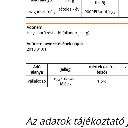
felső)
tételes - év
magánszemély
9000Ft/adótárgy
-
Adónem
Helyi iparűzési adó (állandó jelleg)
Adónem bevezetésének napja
2013.01.01
Adó
mérték (alsó -
a
Jelleg
alanya
felső)
egykulcsos -
vállalkozó
1,5%
félév -
Az adatok tájékoztató j