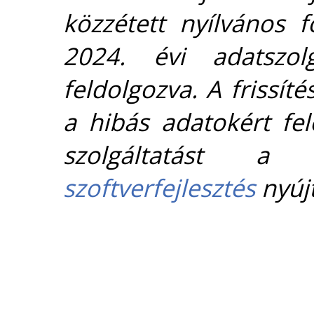
közzétett nyílvános 
2024. évi adatszolg
feldolgozva. A frissít
a hibás adatokért fel
szolgáltatást 
szoftverfejlesztés
nyújt