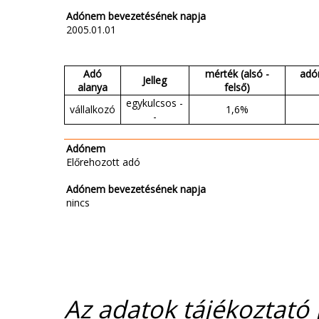
Adónem bevezetésének napja
2005.01.01
Adó
mérték (alsó -
adó
Jelleg
alanya
felső)
egykulcsos -
vállalkozó
1,6%
-
Adónem
Előrehozott adó
Adónem bevezetésének napja
nincs
Az adatok tájékoztató j