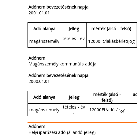
Adónem bevezetésének napja
2001.01.01
Adó alanya
Jelleg
mérték (alsó - felső)
tételes - év
magánszemély
12000Ft/lakásbérletijog
-
Adónem
Magánszemély kommunális adója
Adónem bevezetésének napja
2000.01.01
mérték (alsó -
a
Adó alanya
Jelleg
felső)
tételes - év
magánszemély
12000Ft/adótárgy
-
Adónem
Helyi iparűzési adó (állandó jelleg)