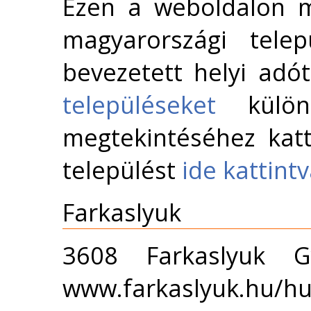
Ezen a weboldalon m
magyarországi telep
bevezetett helyi adó
településeket
külön 
megtekintéséhez katt
települést
ide kattint
Farkaslyuk
3608 Farkaslyuk 
www.farkaslyuk.hu/hu