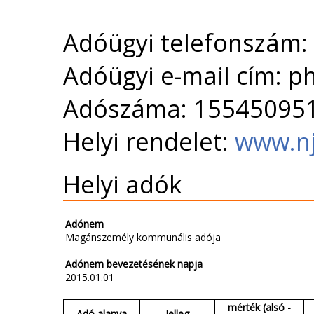
Adóügyi telefonszám:
Adóügyi e-mail cím: 
Adószáma: 15545095
Helyi rendelet:
www.nj
Helyi adók
Adónem
Magánszemély kommunális adója
Adónem bevezetésének napja
2015.01.01
mérték (alsó -
Adó alanya
Jelleg