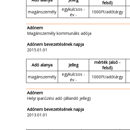
felső)
egykulcsos -
magánszemély
1000Ft/adótárgy
év -
Adónem
Magánszemély kommunális adója
Adónem bevezetésének napja
2015.01.01
mérték (alsó -
Adó alanya
Jelleg
felső)
egykulcsos -
magánszemély
1000Ft/adótárgy
év -
Adónem
Helyi iparűzési adó (állandó jelleg)
Adónem bevezetésének napja
2013.01.01