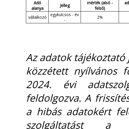
Adó
mérték (alsó -
ad
Jelleg
alanya
felső)
egykulcsos - év
vállalkozó
2%
-
Az adatok tájékoztató j
közzétett nyílvános 
2024. évi adatszolg
feldolgozva. A frissít
a hibás adatokért fel
szolgáltatást 