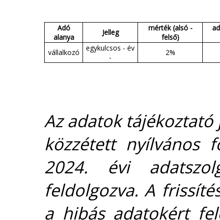
Adó
mérték (alsó -
ad
Jelleg
alanya
felső)
egykulcsos - év
vállalkozó
2%
-
Az adatok tájékoztató j
közzétett nyílvános 
2024. évi adatszolg
feldolgozva. A frissít
a hibás adatokért fel