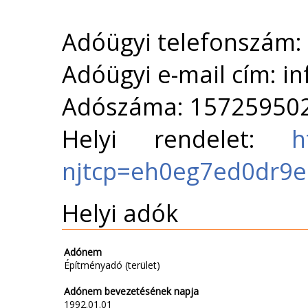
Adóügyi telefonszám:
Adóügyi e-mail cím: i
Adószáma: 15725950
Helyi rendelet:
h
njtcp=eh0eg7ed0dr9
Helyi adók
Adónem
Építményadó (terület)
Adónem bevezetésének napja
1992.01.01