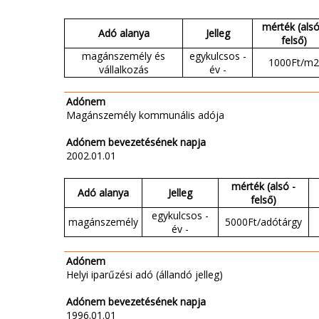
mérték (alsó
Adó alanya
Jelleg
felső)
magánszemély és
egykulcsos -
1000Ft/m2
vállalkozás
év -
Adónem
Magánszemély kommunális adója
Adónem bevezetésének napja
2002.01.01
mérték (alsó -
Adó alanya
Jelleg
felső)
egykulcsos -
magánszemély
5000Ft/adótárgy
év -
Adónem
Helyi iparűzési adó (állandó jelleg)
Adónem bevezetésének napja
1996.01.01