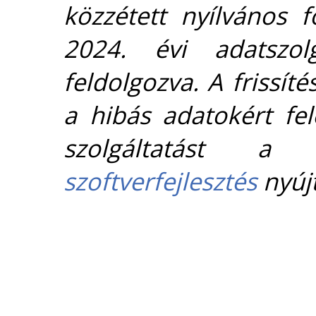
közzétett nyílvános 
2024. évi adatszolg
feldolgozva. A frissít
a hibás adatokért fel
szolgáltatást 
szoftverfejlesztés
nyújt