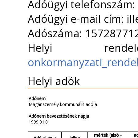
Adóügyi telefonszám:
Adóügyi e-mail cím: i
Adószáma: 15728771
Helyi ren
onkormanyzati_rende
Helyi adók
Adónem
Magánszemély kommunális adója
Adónem bevezetésének napja
1999.01.01
mérték (alsó -
a
Adó alanya
Jelleg