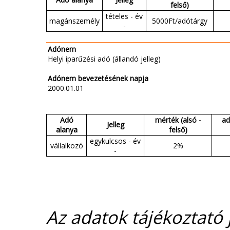
felső)
tételes - év
magánszemély
5000Ft/adótárgy
-
Adónem
Helyi iparűzési adó (állandó jelleg)
Adónem bevezetésének napja
2000.01.01
Adó
mérték (alsó -
ad
Jelleg
alanya
felső)
egykulcsos - év
vállalkozó
2%
-
Az adatok tájékoztató j