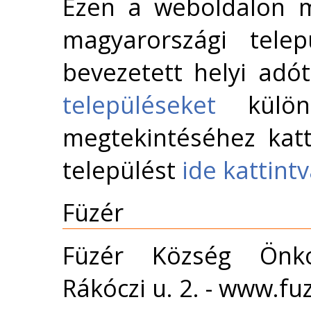
Ezen a weboldalon m
magyarországi telep
bevezetett helyi adó
településeket
külön 
megtekintéséhez katt
települést
ide kattint
Füzér
Füzér Község Önko
Rákóczi u. 2. - www.fu