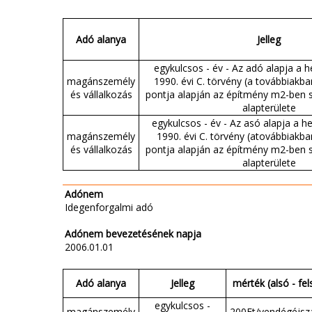
Adó alanya
Jelleg
egykulcsos - év - Az adó alapja a h
magánszemély
1990. évi C. törvény (a továbbiakban:
és vállalkozás
pontja alapján az építmény m2-ben 
alapterülete
egykulcsos - év - Az asó alapja a he
magánszemély
1990. évi C. törvény (atovábbiakban:
és vállalkozás
pontja alapján az építmény m2-ben 
alapterülete
Adónem
Idegenforgalmi adó
Adónem bevezetésének napja
2006.01.01
Adó alanya
Jelleg
mérték (alsó - fel
egykulcsos -
magánszemély
200Ft/vendégéjsz