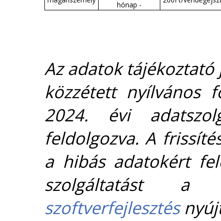
hónap -
Az adatok tájékoztató j
közzétett nyílvános 
2024. évi adatszolg
feldolgozva. A frissít
a hibás adatokért fel
szolgáltatást 
szoftverfejlesztés
nyújt