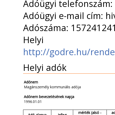
Adóügyi telefonszám:
Adóügyi e-mail cím: h
Adószáma: 15724124
Helyi 
http://godre.hu/rende
Helyi adók
Adónem
Magánszemély kommunális adója
Adónem bevezetésének napja
1996.01.01
mérték (alsó -
a
Adó alanya
Jelleg