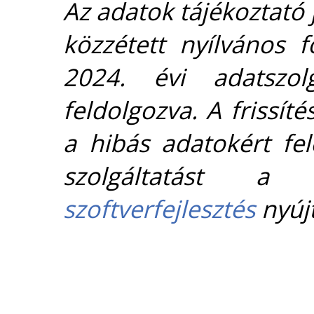
Az adatok tájékoztató j
közzétett nyílvános 
2024. évi adatszolg
feldolgozva. A frissít
a hibás adatokért fel
szolgáltatást 
szoftverfejlesztés
nyújt