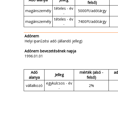
felső)
tételes - év
magánszemély
5000Ft/adótárgy
-
tételes - év
magánszemély
7400Ft/adótárgy
-
Adónem
Helyi iparűzési adó (állandó jelleg)
Adónem bevezetésének napja
1996.01.01
Adó
mérték (alsó -
ad
Jelleg
alanya
felső)
egykulcsos - év
vállalkozó
2%
-