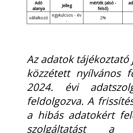
Adó
mérték (alsó -
ad
Jelleg
alanya
felső)
egykulcsos - év
vállalkozó
2%
-
Az adatok tájékoztató j
közzétett nyílvános 
2024. évi adatszolg
feldolgozva. A frissít
a hibás adatokért fel
szolgáltatást 