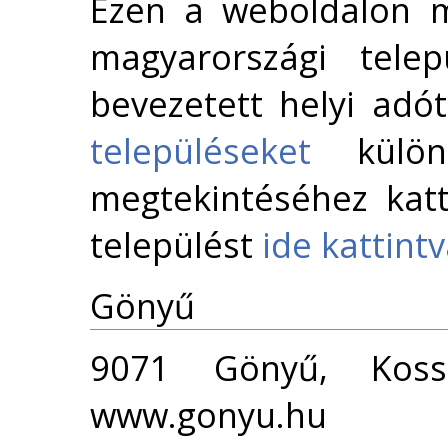
Ezen a weboldalon m
magyarországi telep
bevezetett helyi adó
településeket
külön 
megtekintéséhez katt
települést
ide kattint
Gönyű
9071 Gönyű, Koss
www.gonyu.hu