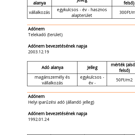
alanya
felső)
egykulcsos - év - hasznos
vállalkozás
300Ft/
alapterület
Adónem
Telekadó (terület)
Adónem bevezetésének napja
2003.12.19
mérték (alsó
Adó alanya
Jelleg
felső)
magánszemély és
egykulcsos -
50Ft/m2
vállalkozás
év -
Adónem
Helyi iparűzési adó (állandó jelleg)
Adónem bevezetésének napja
1992.01.24