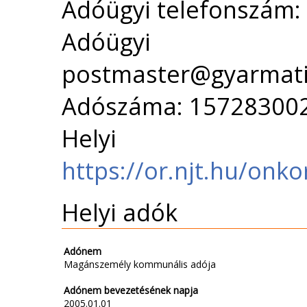
Adóügyi telefonszám:
Adóügyi 
postmaster@gyarmatih
Adószáma: 15728300
Helyi 
https://or.njt.hu/onkor
Helyi adók
Adónem
Magánszemély kommunális adója
Adónem bevezetésének napja
2005.01.01