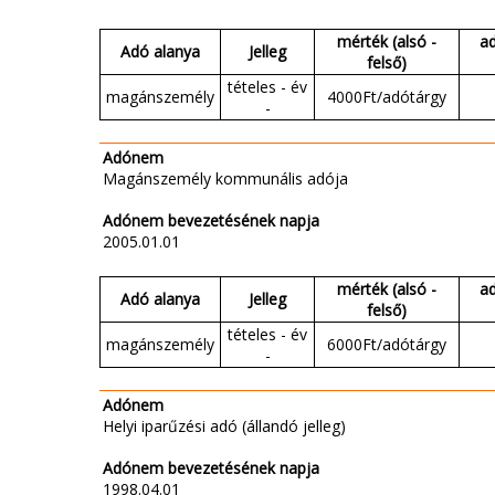
mérték (alsó -
a
Adó alanya
Jelleg
felső)
tételes - év
magánszemély
4000Ft/adótárgy
-
Adónem
Magánszemély kommunális adója
Adónem bevezetésének napja
2005.01.01
mérték (alsó -
a
Adó alanya
Jelleg
felső)
tételes - év
magánszemély
6000Ft/adótárgy
-
Adónem
Helyi iparűzési adó (állandó jelleg)
Adónem bevezetésének napja
1998.04.01