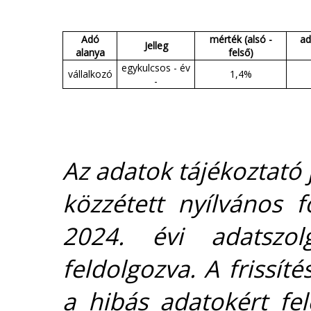
Adó
mérték (alsó -
ad
Jelleg
alanya
felső)
egykulcsos - év
vállalkozó
1,4%
-
Az adatok tájékoztató j
közzétett nyílvános 
2024. évi adatszolg
feldolgozva. A frissít
a hibás adatokért fel