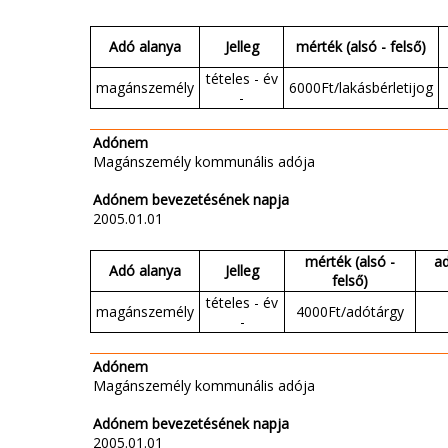
Adó alanya
Jelleg
mérték (alsó - felső)
tételes - év
magánszemély
6000Ft/lakásbérletijog
-
Adónem
Magánszemély kommunális adója
Adónem bevezetésének napja
2005.01.01
mérték (alsó -
a
Adó alanya
Jelleg
felső)
tételes - év
magánszemély
4000Ft/adótárgy
-
Adónem
Magánszemély kommunális adója
Adónem bevezetésének napja
2005.01.01