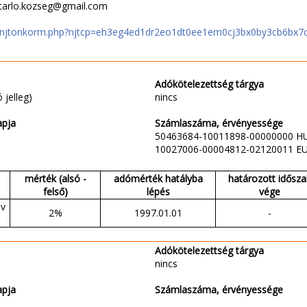
ytarlo.kozseg@gmail.com
hu/njtonkorm.php?njtcp=eh3eg4ed1dr2eo1dt0ee1em0cj3bx0by3cb6bx7
Adókötelezettség tárgya
 jelleg)
nincs
apja
Számlaszáma, érvényessége
50463684-10011898-00000000 H
10027006-00004812-02120011 E
mérték (alsó -
adómérték hatályba
határozott idősza
felső)
lépés
vége
év
2%
1997.01.01
-
Adókötelezettség tárgya
nincs
apja
Számlaszáma, érvényessége