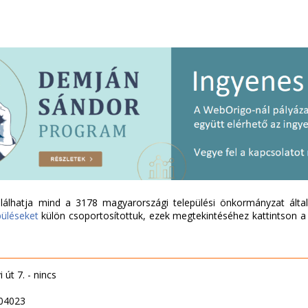
álhatja mind a 3178 magyarországi települési önkormányzat által 
püléseket
külön csoportosítottuk, ezek megtekintéséhez kattintson a l
út 7. - nincs
304023