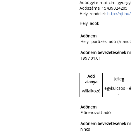
Adóügyi e-mail cím: gyorg
Adószáma: 15439024205
Helyi rendelet:
http://njt.
Helyi adók
Adónem
Helyi iparűzési adó (állandó
Adónem bevezetésének n
1997.01.01
Adó
Jelleg
alanya
egykulcsos - 
vállalkozó
-
Adónem
Előrehozott adó
Adónem bevezetésének n
nincs