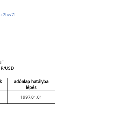
cc2bw7l
UF
UR/USD
k
adóalap hatályba
lépés
1997.01.01