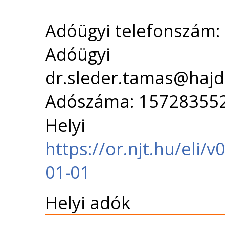
Adóügyi telefonszám:
Adóügyi 
dr.sleder.tamas@haj
Adószáma: 15728355
Helyi 
https://or.njt.hu/eli
01-01
Helyi adók