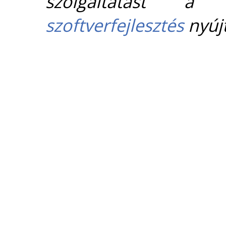
szolgáltatást 
szoftverfejlesztés
nyújt