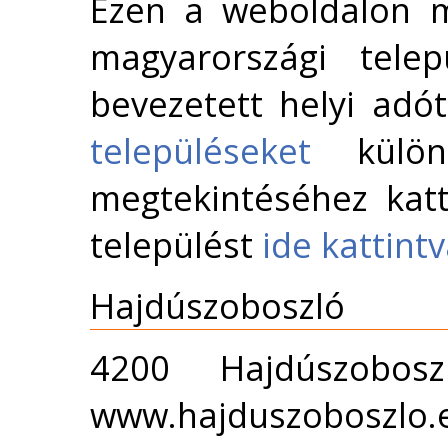
Ezen a weboldalon m
magyarországi telep
bevezetett helyi adó
településeket
külön 
megtekintéséhez katt
települést
ide kattint
Hajdúszoboszló
4200 Hajdúszobos
www.hajduszoboszlo.