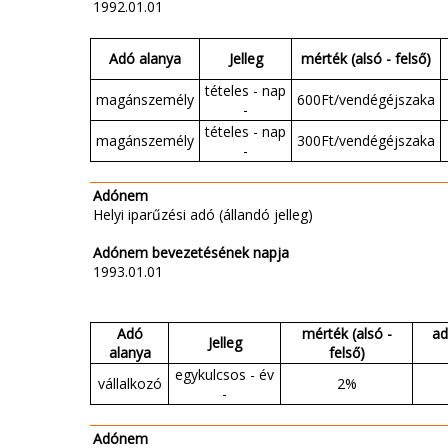
1992.01.01
Adó alanya
Jelleg
mérték (alsó - felső)
tételes - nap
magánszemély
600Ft/vendégéjszaka
-
tételes - nap
magánszemély
300Ft/vendégéjszaka
-
Adónem
Helyi iparűzési adó (állandó jelleg)
Adónem bevezetésének napja
1993.01.01
Adó
mérték (alsó -
ad
Jelleg
alanya
felső)
egykulcsos - év
vállalkozó
2%
-
Adónem