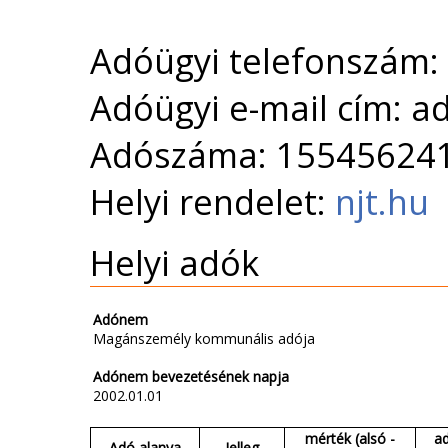
Adóügyi telefonszám:
Adóügyi e-mail cím: 
Adószáma: 15545624
Helyi rendelet:
njt.hu
Helyi adók
Adónem
Magánszemély kommunális adója
Adónem bevezetésének napja
2002.01.01
mérték (alsó -
a
Adó alanya
Jelleg