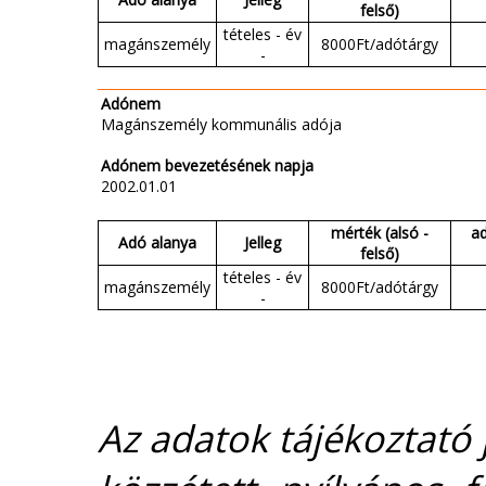
felső)
tételes - év
magánszemély
8000Ft/adótárgy
-
Adónem
Magánszemély kommunális adója
Adónem bevezetésének napja
2002.01.01
mérték (alsó -
a
Adó alanya
Jelleg
felső)
tételes - év
magánszemély
8000Ft/adótárgy
-
Az adatok tájékoztató j