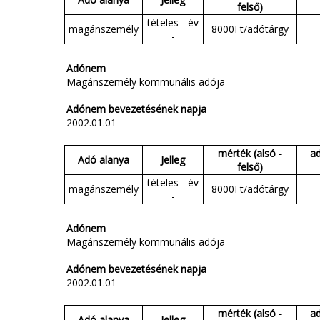
felső)
tételes - év
magánszemély
8000Ft/adótárgy
-
Adónem
Magánszemély kommunális adója
Adónem bevezetésének napja
2002.01.01
mérték (alsó -
a
Adó alanya
Jelleg
felső)
tételes - év
magánszemély
8000Ft/adótárgy
-
Adónem
Magánszemély kommunális adója
Adónem bevezetésének napja
2002.01.01
mérték (alsó -
a
Adó alanya
Jelleg