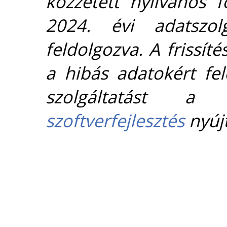
közzétett nyílvános 
2024. évi adatszolg
feldolgozva. A frissít
a hibás adatokért fel
szolgáltatást 
szoftverfejlesztés
nyújt