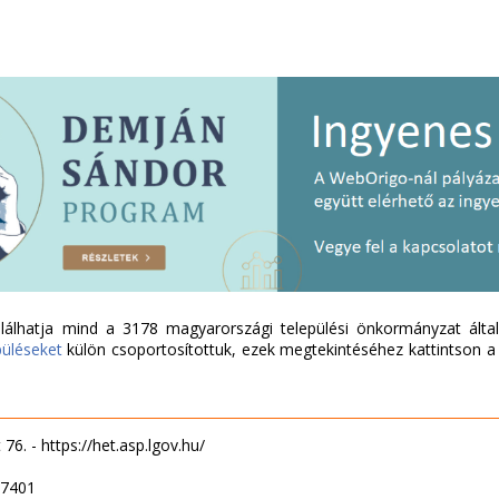
álhatja mind a 3178 magyarországi települési önkormányzat által 
püléseket
külön csoportosítottuk, ezek megtekintéséhez kattintson a l
76. - https://het.asp.lgov.hu/
37401