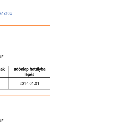
ca1cf0o
UF
zak
adóalap hatályba
lépés
2014.01.01
UF