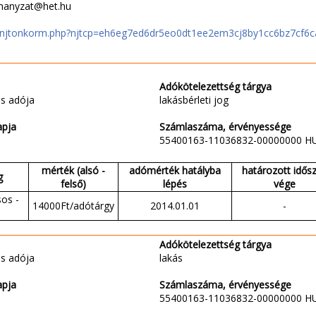
rmanyzat@het.hu
hu/njtonkorm.php?njtcp=eh6eg7ed6dr5eo0dt1ee2em3cj8by1cc6bz7cf6
Adókötelezettség tárgya
s adója
lakásbérleti jog
apja
Számlaszáma, érvényessége
55400163-11036832-00000000 H
mérték (alsó -
adómérték hatályba
határozott idős
g
felső)
lépés
vége
sos -
14000Ft/adótárgy
2014.01.01
-
Adókötelezettség tárgya
s adója
lakás
apja
Számlaszáma, érvényessége
55400163-11036832-00000000 H