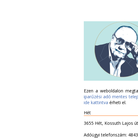
Ezen a weboldalon megtal
iparűzési adó mentes tele
ide kattintva
érheti el.
Hét
3655 Hét, Kossuth Lajos út 
Adóügyi telefonszám: 484