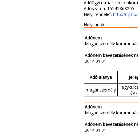
Adóügyi e-mail cím: onko
Adószáma: 15545868205
Helyi rendelet:
http://njt.
Helyi adók
Adónem
Magánszemély kommunáli
Adónem bevezetésének n
2014.01.01
Adó alanya
Jelle
egykulc
magánszemély
év -
Adónem
Magánszemély kommunáli
Adónem bevezetésének n
2014.01.01