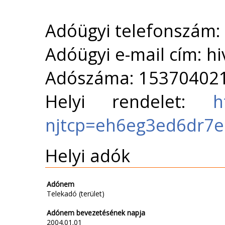
Adóügyi telefonszám
Adóügyi e-mail cím: h
Adószáma: 15370402
Helyi rendelet:
h
njtcp=eh6eg3ed6dr7
Helyi adók
Adónem
Telekadó (terület)
Adónem bevezetésének napja
2004.01.01