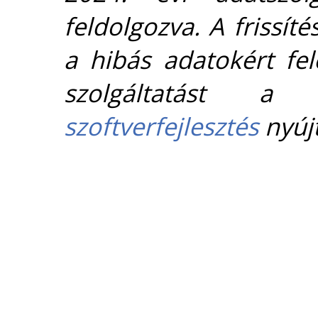
feldolgozva. A frissít
a hibás adatokért fel
szolgáltatást 
szoftverfejlesztés
nyújt