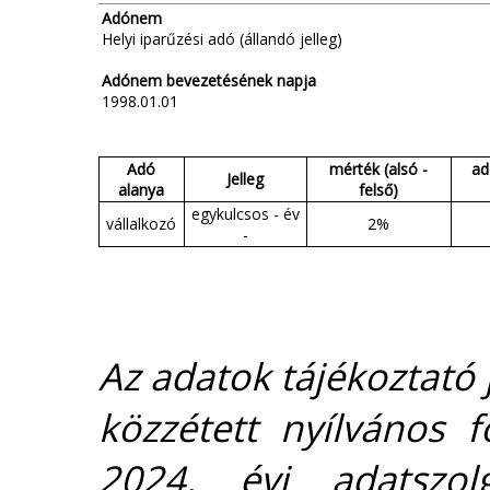
Adónem
Helyi iparűzési adó (állandó jelleg)
Adónem bevezetésének napja
1998.01.01
Adó
mérték (alsó -
ad
Jelleg
alanya
felső)
egykulcsos - év
vállalkozó
2%
-
Az adatok tájékoztató j
közzétett nyílvános 
2024. évi adatszolg