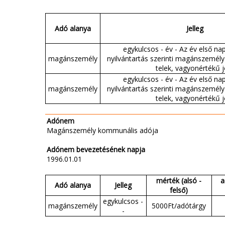
Adó alanya
Jelleg
egykulcsos - év - Az év első na
magánszemély
nyilvántartás szerinti magánszemély
telek, vagyonértékű j
egykulcsos - év - Az év első na
magánszemély
nyilvántartás szerinti magánszemély
telek, vagyonértékű j
Adónem
Magánszemély kommunális adója
Adónem bevezetésének napja
1996.01.01
mérték (alsó -
a
Adó alanya
Jelleg
felső)
egykulcsos -
magánszemély
5000Ft/adótárgy
-