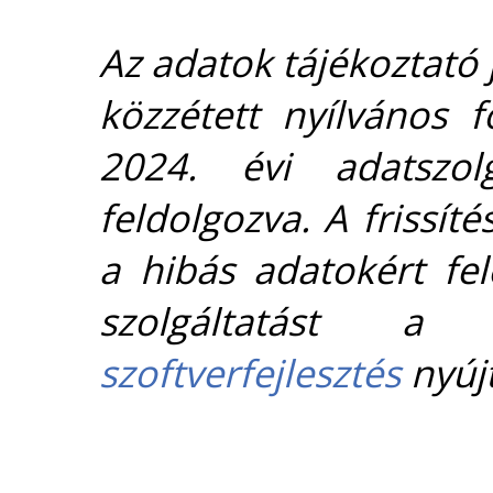
Az adatok tájékoztató j
közzétett nyílvános 
2024. évi adatszolg
feldolgozva. A frissít
a hibás adatokért fel
szolgáltatást 
szoftverfejlesztés
nyújt