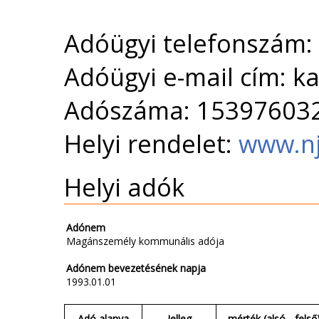
Adóügyi telefonszám:
Adóügyi e-mail cím: 
Adószáma: 15397603
Helyi rendelet:
www.nj
Helyi adók
Adónem
Magánszemély kommunális adója
Adónem bevezetésének napja
1993.01.01
Adó alanya
Jelleg
mérték (alsó - felső