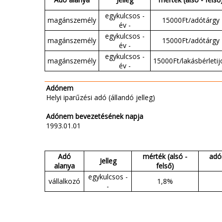
egykulcsos -
magánszemély
15000Ft/adótárgy
év -
egykulcsos -
magánszemély
15000Ft/adótárgy
év -
egykulcsos -
magánszemély
15000Ft/lakásbérletij
év -
Adónem
Helyi iparűzési adó (állandó jelleg)
Adónem bevezetésének napja
1993.01.01
Adó
mérték (alsó -
adó
Jelleg
alanya
felső)
egykulcsos -
vállalkozó
1,8%
-