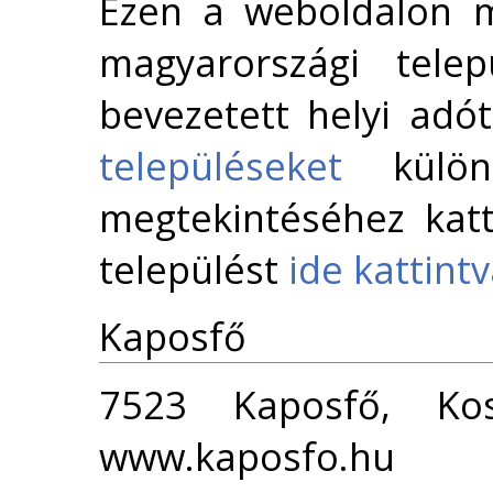
Ezen a weboldalon m
magyarországi telep
bevezetett helyi adó
településeket
külön 
megtekintéséhez katt
települést
ide kattint
Kaposfő
7523 Kaposfő, Ko
www.kaposfo.hu