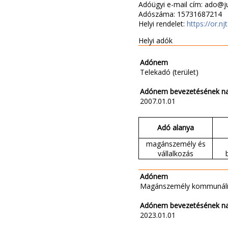
Adóügyi e-mail cím: ado@j
Adószáma: 15731687214
Helyi rendelet:
https://or.n
Helyi adók
Adónem
Telekadó (terület)
Adónem bevezetésének n
2007.01.01
Adó alanya
magánszemély és
vállalkozás
Adónem
Magánszemély kommunáli
Adónem bevezetésének n
2023.01.01