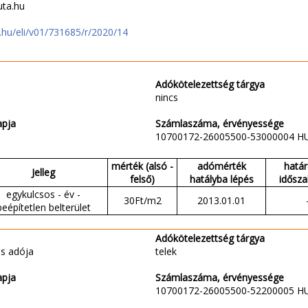
uta.hu
jt.hu/eli/v01/731685/r/2020/14
Adókötelezettség tárgya
nincs
apja
Számlaszáma, érvényessége
10700172-26005500-53000004 H
mérték (alsó -
adómérték
határ
Jelleg
felső)
hatályba lépés
idősza
egykulcsos - év -
30Ft/m2
2013.01.01
beépítetlen belterület
Adókötelezettség tárgya
s adója
telek
apja
Számlaszáma, érvényessége
10700172-26005500-52200005 H