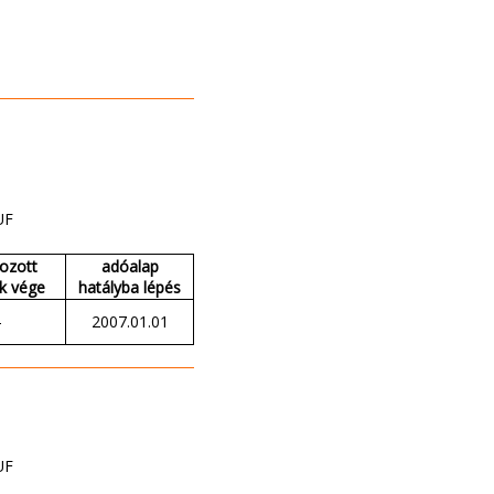
UF
ozott
adóalap
k vége
hatályba lépés
-
2007.01.01
UF