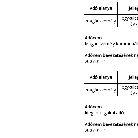
Adó alanya
Jelle
egykulc
magánszemély
év -
Adónem
Magánszemély kommunáli
Adónem bevezetésének n
2007.01.01
Adó alanya
Jelle
egykulc
magánszemély
év -
Adónem
Idegenforgalmi adó
Adónem bevezetésének n
2007.01.01