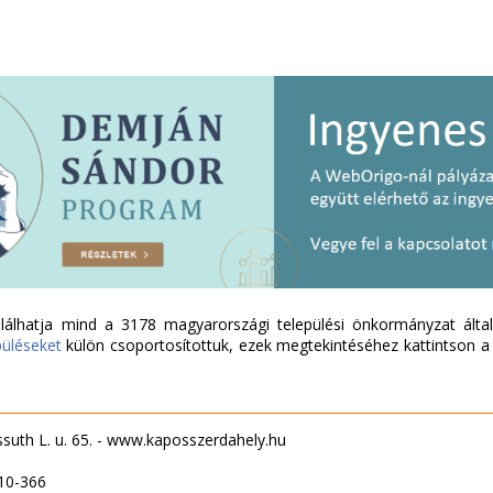
álhatja mind a 3178 magyarországi települési önkormányzat által 
püléseket
külön csoportosítottuk, ezek megtekintéséhez kattintson a l
suth L. u. 65. - www.kaposszerdahely.hu
10-366