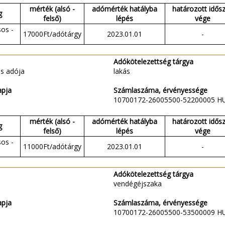
mérték (alsó -
adómérték hatályba
határozott idős
g
felső)
lépés
vége
sos -
17000Ft/adótárgy
2023.01.01
-
Adókötelezettség tárgya
s adója
lakás
apja
Számlaszáma, érvényessége
10700172-26005500-52200005 H
mérték (alsó -
adómérték hatályba
határozott idős
g
felső)
lépés
vége
sos -
11000Ft/adótárgy
2023.01.01
-
Adókötelezettség tárgya
vendégéjszaka
apja
Számlaszáma, érvényessége
10700172-26005500-53500009 H