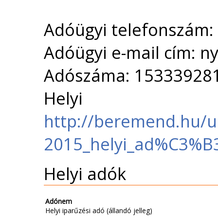
Adóügyi telefonszám:
Adóügyi e-mail cím: 
Adószáma: 15333928
Helyi 
http://beremend.hu/u
2015_helyi_ad%C3%B3
Helyi adók
Adónem
Helyi iparűzési adó (állandó jelleg)