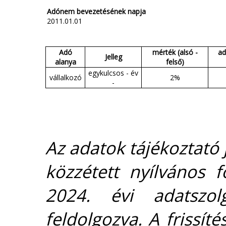
Adónem bevezetésének napja
2011.01.01
Adó
mérték (alsó -
ad
Jelleg
alanya
felső)
egykulcsos - év
vállalkozó
2%
-
Az adatok tájékoztató j
közzétett nyílvános 
2024. évi adatszolg
feldolgozva. A frissít