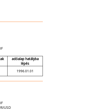
UF
zak
adóalap hatályba
lépés
1996.01.01
UF
UR/USD