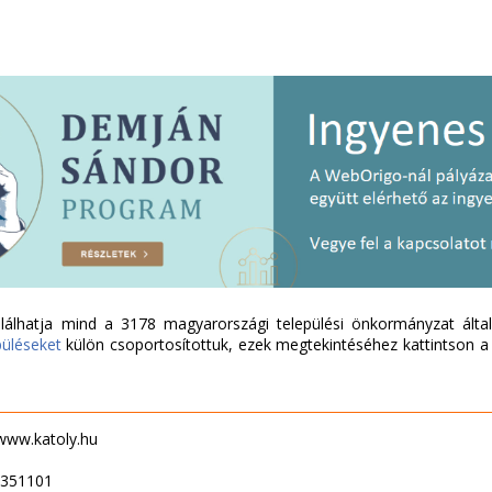
álhatja mind a 3178 magyarországi települési önkormányzat által 
püléseket
külön csoportosítottuk, ezek megtekintéséhez kattintson a l
 www.katoly.hu
9351101