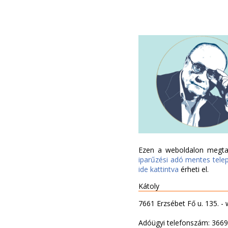
Ezen a weboldalon megtal
iparűzési adó mentes tele
ide kattintva
érheti el.
Kátoly
7661 Erzsébet Fő u. 135. -
Adóügyi telefonszám: 366