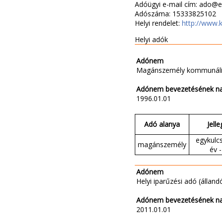
Adóügyi e-mail cím: ado@e
Adószáma: 15333825102
Helyi rendelet:
http://www.k
Helyi adók
Adónem
Magánszemély kommunáli
Adónem bevezetésének n
1996.01.01
Adó alanya
Jelle
egykulc
magánszemély
év -
Adónem
Helyi iparűzési adó (állandó
Adónem bevezetésének n
2011.01.01