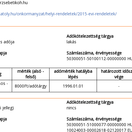
rzsebetikoh.hu
atoly.hu/onkormanyzat/helyi-rendeletek/2015-evi-rendeletek/
Adókötelezettség tárgya
s adója
lakás
apja
Számlaszáma, érvényessége
50300051-50100112-00000000 H
mérték (alsó -
adómérték hatályba
határozott idős
g
felső)
lépés
vége
sos -
8000Ft/adótárgy
1996.01.01
-
Adókötelezettség tárgya
 jelleg)
nincs
apja
Számlaszáma, érvényessége
50300051-51000077-00000000 H
10024003-00002618-02120017 E