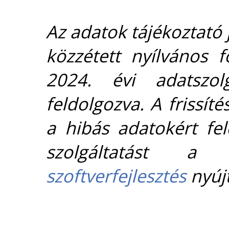
Az adatok tájékoztató j
közzétett nyílvános 
2024. évi adatszolg
feldolgozva. A frissít
a hibás adatokért fel
szolgáltatást 
szoftverfejlesztés
nyújt