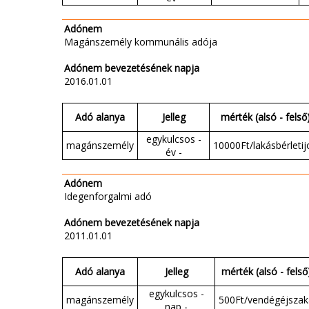
Adónem
Magánszemély kommunális adója
Adónem bevezetésének napja
2016.01.01
Adó alanya
Jelleg
mérték (alsó - felső
egykulcsos -
magánszemély
10000Ft/lakásbérletij
év -
Adónem
Idegenforgalmi adó
Adónem bevezetésének napja
2011.01.01
Adó alanya
Jelleg
mérték (alsó - felső
egykulcsos -
magánszemély
500Ft/vendégéjszak
nap -