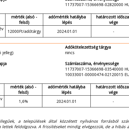
11737007-15366698-02820000 H
mérték (alsó -
adómérték hatályba
határozott idősz
felső)
lépés
vége
év
12000Ft/adótárgy
2024.01.01
-
Adókötelezettség tárgya
 jelleg)
nincs
apja
Számlaszáma, érvényessége
11737007-15366698-03540000 H
10033001-00000474-02120015 E
mérték (alsó -
adómérték hatályba
határozott idősza
felső)
lépés
vége
év
1,6%
2024.01.01
-
ellegűek, a települések által közzétett nyílvános forrásból sz
 lettek feldolgozva. A frissítéseket mindig elvégezzük, de a hibás