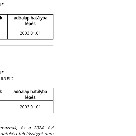
UF
ak
adóalap hatályba
lépés
2003.01.01
UF
UR/USD
k
adóalap hatályba
lépés
2003.01.01
ármaznak, és a 2024. évi
 adatokért felelősséget nem