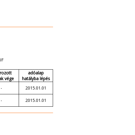
UF
rozott
adóalap
ak vége
hatályba lépés
-
2015.01.01
-
2015.01.01