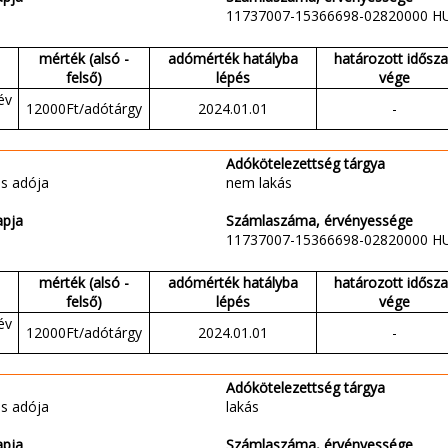
11737007-15366698-02820000 H
mérték (alsó -
adómérték hatályba
határozott idősz
felső)
lépés
vége
év
12000Ft/adótárgy
2024.01.01
-
Adókötelezettség tárgya
s adója
nem lakás
apja
Számlaszáma, érvényessége
11737007-15366698-02820000 H
mérték (alsó -
adómérték hatályba
határozott idősz
felső)
lépés
vége
év
12000Ft/adótárgy
2024.01.01
-
Adókötelezettség tárgya
s adója
lakás
apja
Számlaszáma, érvényessége