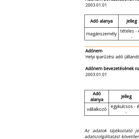
2003.01.01
Adó alanya
Jelleg
tételes - 
magánszemély
-
Adónem
Helyi iparűzési adó (állandó
Adónem bevezetésének n
2003.01.01
Adó
Jelleg
alanya
egykulcsos - 
vállalkozó
-
Az adatok tájékoztató j
adatszolgáltatást követően