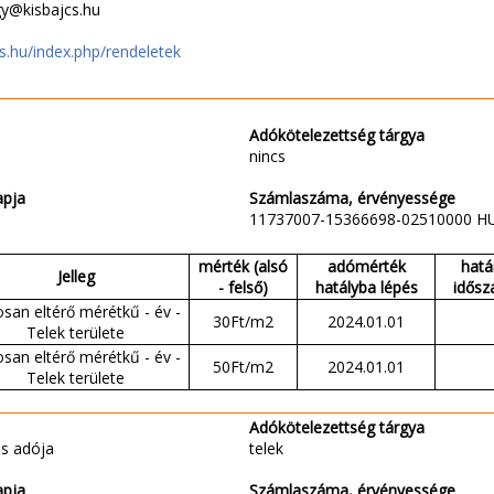
gy@kisbajcs.hu
s.hu/index.php/rendeletek
Adókötelezettség tárgya
nincs
apja
Számlaszáma, érvényessége
11737007-15366698-02510000 H
mérték (alsó
adómérték
hatá
Jelleg
- felső)
hatályba lépés
idősz
san eltérő mérétkű - év -
30Ft/m2
2024.01.01
Telek területe
san eltérő mérétkű - év -
50Ft/m2
2024.01.01
Telek területe
Adókötelezettség tárgya
s adója
telek
apja
Számlaszáma, érvényessége