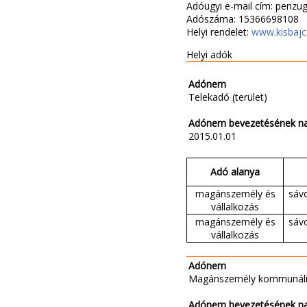
Adóügyi e-mail cím: penzu
Adószáma: 15366698108
Helyi rendelet:
www.kisbajc
Helyi adók
Adónem
Telekadó (terület)
Adónem bevezetésének n
2015.01.01
Adó alanya
magánszemély és
sávo
vállalkozás
magánszemély és
sávo
vállalkozás
Adónem
Magánszemély kommunáli
Adónem bevezetésének n