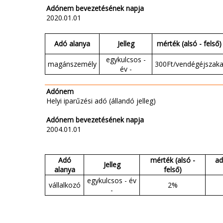
Adónem bevezetésének napja
2020.01.01
Adó alanya
Jelleg
mérték (alsó - felső)
egykulcsos -
magánszemély
300Ft/vendégéjszak
év -
Adónem
Helyi iparűzési adó (állandó jelleg)
Adónem bevezetésének napja
2004.01.01
Adó
mérték (alsó -
ad
Jelleg
alanya
felső)
egykulcsos - év
vállalkozó
2%
-