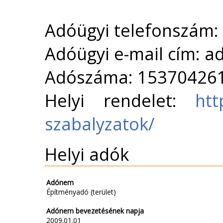
Adóügyi telefonszám:
Adóügyi e-mail cím: 
Adószáma: 15370426
Helyi rendelet:
htt
szabalyzatok/
Helyi adók
Adónem
Építményadó (terület)
Adónem bevezetésének napja
2009.01.01