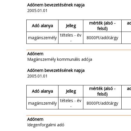
Adónem bevezetésének napja
2005.01.01
mérték (alsó -
a
Adó alanya
Jelleg
felső)
tételes - év
magánszemély
8000Ft/adótárgy
-
Adónem
Magánszemély kommunális adója
Adónem bevezetésének napja
2005.01.01
mérték (alsó -
a
Adó alanya
Jelleg
felső)
tételes - év
magánszemély
8000Ft/adótárgy
-
Adónem
Idegenforgalmi adó