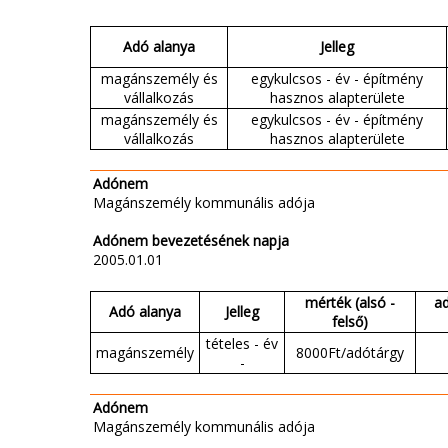
Adó alanya
Jelleg
magánszemély és
egykulcsos - év - építmény
vállalkozás
hasznos alapterülete
magánszemély és
egykulcsos - év - építmény
vállalkozás
hasznos alapterülete
Adónem
Magánszemély kommunális adója
Adónem bevezetésének napja
2005.01.01
mérték (alsó -
a
Adó alanya
Jelleg
felső)
tételes - év
magánszemély
8000Ft/adótárgy
-
Adónem
Magánszemély kommunális adója