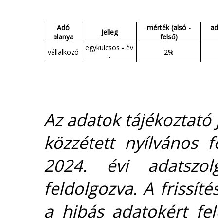
Adó
mérték (alsó -
ad
Jelleg
alanya
felső)
egykulcsos - év
vállalkozó
2%
-
Az adatok tájékoztató j
közzétett nyílvános 
2024. évi adatszolg
feldolgozva. A frissít
a hibás adatokért fel