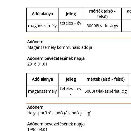
mérték (alsó -
a
Adó alanya
Jelleg
felső)
tételes - év
magánszemély
5000Ft/adótárgy
-
Adónem
Magánszemély kommunális adója
Adónem bevezetésének napja
2016.01.01
Adó alanya
Jelleg
mérték (alsó - felső)
tételes - év
magánszemély
5000Ft/lakásbérletijog
-
Adónem
Helyi iparűzési adó (állandó jelleg)
Adónem bevezetésének napja
1996.04.01