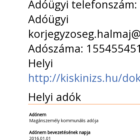
Adóügyi telefonszám:
Adóügyi 
korjegyzoseg.halmaj
Adószáma: 15545545
Helyi 
http://kiskinizs.hu/d
Helyi adók
Adónem
Magánszemély kommunális adója
Adónem bevezetésének napja
2016.01.01