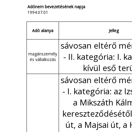
Adónem bevezetésének napja
1994.07.01
Adó alanya
Jelleg
sávosan eltérő mér
magánszemély
- II. kategória: I. 
és vállalkozás
kívül eső ter
sávosan eltérő mér
- I. kategória: az Iz
a Mikszáth Kál
kereszteződésétől 
út, a Majsai út, a 