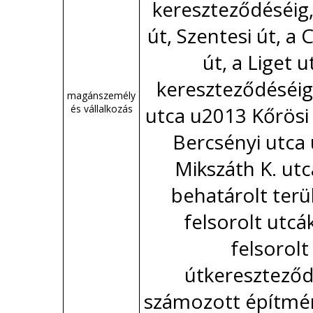
kereszteződéséig,
út, Szentesi út, a
út, a Liget u
kereszteződéséig,
magánszemély
és vállalkozás
utca u2013 Kőrösi
Bercsényi utca
Mikszáth K. utca
behatárolt terü
felsorolt utcák
felsorolt
útkereszteződ
számozott építmén