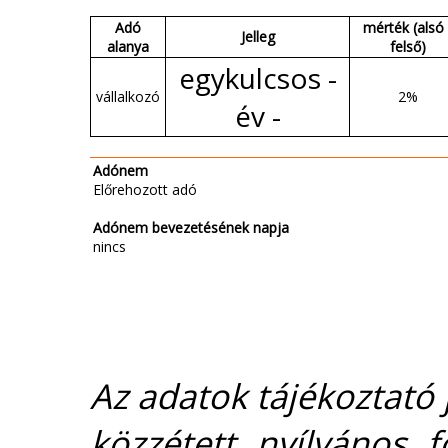
Adó
mérték (alsó 
Jelleg
alanya
felső)
egykulcsos -
vállalkozó
2%
év -
Adónem
Előrehozott adó
Adónem bevezetésének napja
nincs
Az adatok tájékoztató j
közzétett nyílvános 