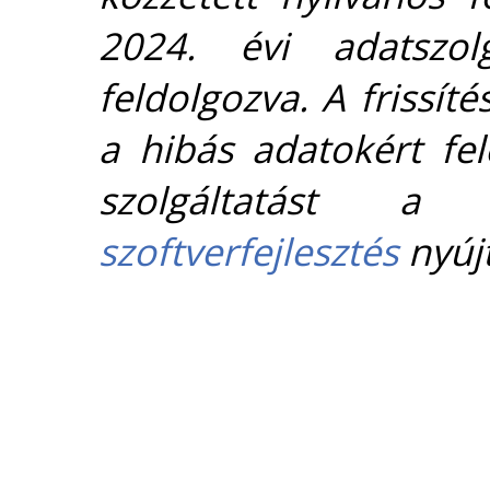
2024. évi adatszolg
feldolgozva. A frissít
a hibás adatokért fel
szolgáltatást 
szoftverfejlesztés
nyújt