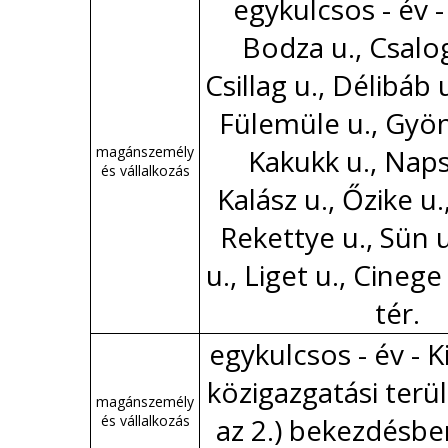
egykulcsos - év -
Bodza u., Csalo
Csillag u., Délibáb 
Fülemüle u., Gyön
magánszemély
Kakukk u., Naps
és vállalkozás
Kalász u., Őzike u.
Rekettye u., Sün 
u., Liget u., Cinege
tér.
egykulcsos - év - 
közigazgatási terül
magánszemély
és vállalkozás
az 2.) bekezdésbe