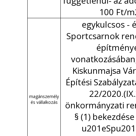
függetlenül- az ad
100 Ft/m
egykulcsos - év
Sportcsarnok ren
építmény
vonatkozásában
Kiskunmajsa Vár
Építési Szabályzat
22/2020.(IX.
magánszemély
és vállalkozás
önkormányzati re
§ (1) bekezdése
u201eSpu201d