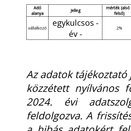
Adó
mérték (alsó 
Jelleg
alanya
felső)
egykulcsos -
vállalkozó
2%
év -
Az adatok tájékoztató j
közzétett nyílvános 
2024. évi adatszolg
feldolgozva. A frissít
a hibás adatokért fel