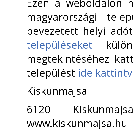
Ezen a weboldalon m
magyarországi telep
bevezetett helyi adó
településeket
külön 
megtekintéséhez katt
települést
ide kattint
Kiskunmajsa
6120 Kiskunm
www.kiskunmajsa.hu