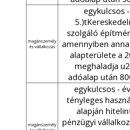
egykulcsos -
5.)tKereskedel
szolgáló építmé
magánszemély
amennyiben anna
és vállalkozás
alapterülete a 
meghaladja u2
adóalap után 80
egykulcsos - év 
tényleges haszn
alapján hitelin
pénzügyi vállalkoz
magánszemély