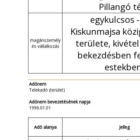
Pillangó té
egykulcsos -
Kiskunmajsa közi
magánszemély
területe, kivétel 
és vállalkozás
bekezdésben fe
estekbe
Adónem
Telekadó (terület)
Adónem bevezetésének napja
1996.01.01
Adó alanya
Jelleg