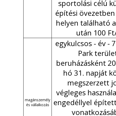
sportolási célú k
építési övezetben
helyen található 
után 100 F
egykulcsos - év - 7.
Park terüle
beruházásként 201
hó 31. napját 
megszerzett j
végleges használa
magánszemély
engedéllyel építet
és vállalkozás
vonatkozásá