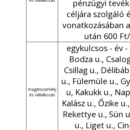
és vállalkozás
pénzügyi tevé
céljára szolgáló
vonatkozásában a
után 600 Ft
egykulcsos - év -
Bodza u., Csalog
Csillag u., Délibáb
u., Fülemüle u., G
magánszemély
u, Kakukk u., Nap
és vállalkozás
Kalász u., Őzike u.,
Rekettye u., Sün u
u., Liget u., Ci