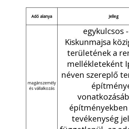
Adó alanya
Jelleg
egykulcsos -
Kiskunmajsa közi
területének a re
mellékleteként I
néven szereplő te
magánszemély
építmény
és vállalkozás
vonatkozásáb
építményekben 
tevékenység jel