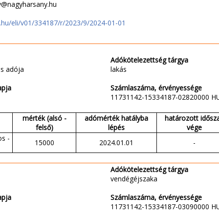
gy@nagyharsany.hu
jt.hu/eli/v01/334187/r/2023/9/2024-01-01
Adókötelezettség tárgya
s adója
lakás
apja
Számlaszáma, érvényessége
11731142-15334187-02820000 H
mérték (alsó -
adómérték hatályba
határozott idősz
felső)
lépés
vége
s -
15000
2024.01.01
-
Adókötelezettség tárgya
vendégéjszaka
apja
Számlaszáma, érvényessége
11731142-15334187-03090000 H