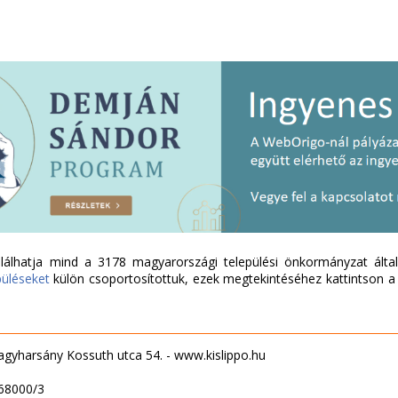
álhatja mind a 3178 magyarországi települési önkormányzat által 
püléseket
külön csoportosítottuk, ezek megtekintéséhez kattintson a l
yharsány Kossuth utca 54. - www.kislippo.hu
568000/3