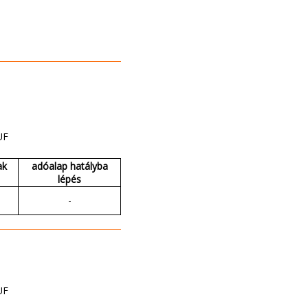
UF
ak
adóalap hatályba
lépés
-
UF