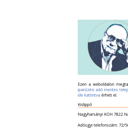
Ezen a weboldalon megtal
iparűzési adó mentes tele
ide kattintva
érheti el.
Kislippó
Nagyharsányi KÖH 7822 Nag
Adóügyi telefonszám: 72/