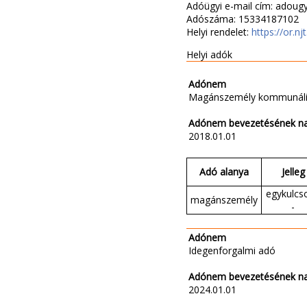
Adóügyi e-mail cím: adou
Adószáma: 15334187102
Helyi rendelet:
https://or.n
Helyi adók
Adónem
Magánszemély kommunáli
Adónem bevezetésének n
2018.01.01
Adó alanya
Jelleg
egykulcso
magánszemély
-
Adónem
Idegenforgalmi adó
Adónem bevezetésének n
2024.01.01