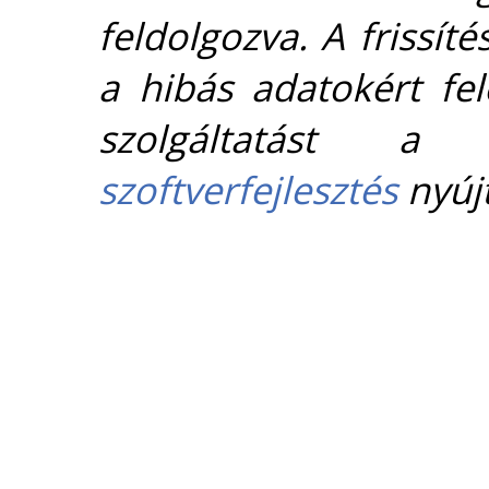
feldolgozva. A frissít
a hibás adatokért fel
szolgáltatást 
szoftverfejlesztés
nyújt