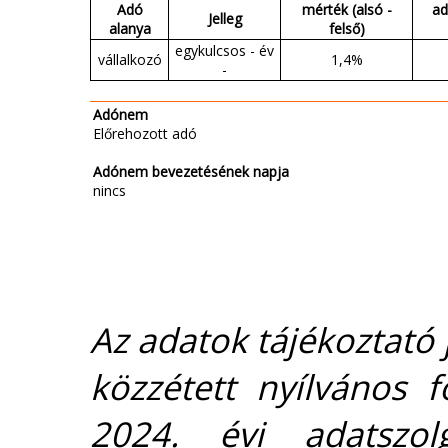
Adó
mérték (alsó -
ad
Jelleg
alanya
felső)
egykulcsos - év
vállalkozó
1,4%
-
Adónem
Előrehozott adó
Adónem bevezetésének napja
nincs
Az adatok tájékoztató j
közzétett nyílvános 
2024. évi adatszolg