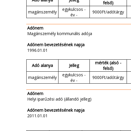
felső)
egykulcsos -
magánszemély
9000Ft/adótárgy
év -
Adónem
Magánszemély kommunális adója
Adónem bevezetésének napja
1996.01.01
mérték (alsó -
Adó alanya
Jelleg
felső)
egykulcsos -
magánszemély
9000Ft/adótárgy
év -
Adónem
Helyi iparűzési adó (állandó jelleg)
Adónem bevezetésének napja
2011.01.01