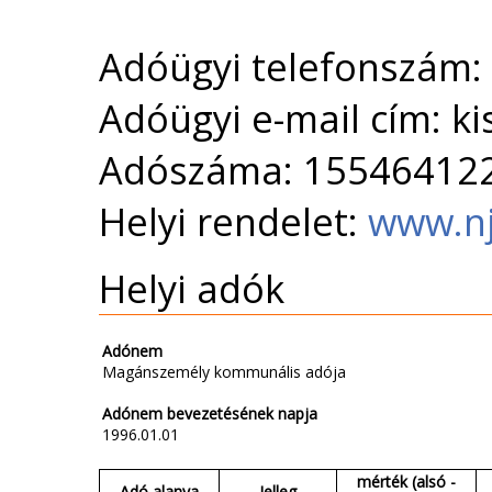
Adóügyi telefonszám:
Adóügyi e-mail cím: k
Adószáma: 15546412
Helyi rendelet:
www.nj
Helyi adók
Adónem
Magánszemély kommunális adója
Adónem bevezetésének napja
1996.01.01
mérték (alsó -
Adó alanya
Jelleg