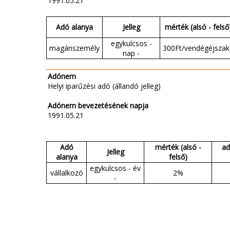
1991.05.21
Adó alanya
Jelleg
mérték (alsó - felső
egykulcsos -
magánszemély
300Ft/vendégéjszak
nap -
Adónem
Helyi iparűzési adó (állandó jelleg)
Adónem bevezetésének napja
1991.05.21
Adó
mérték (alsó -
ad
Jelleg
alanya
felső)
egykulcsos - év
vállalkozó
2%
-