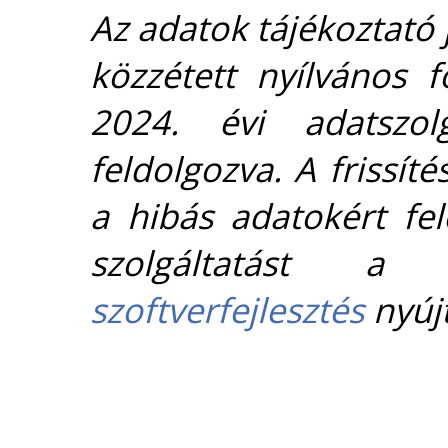
Az adatok tájékoztató j
közzétett nyílvános 
2024. évi adatszolg
feldolgozva. A frissít
a hibás adatokért fel
szolgáltatást 
szoftverfejlesztés
nyújt