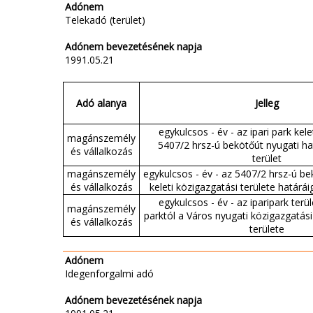
Adónem
Telekadó (terület)
Adónem bevezetésének napja
1991.05.21
Adó alanya
Jelleg
egykulcsos - év - az ipari park kele
magánszemély
5407/2 hrsz-ú bekötőút nyugati h
és vállalkozás
terület
magánszemély
egykulcsos - év - az 5407/2 hrsz-ú be
és vállalkozás
keleti közigazgatási területe határá
egykulcsos - év - az iparipark terül
magánszemély
parktól a Város nyugati közigazgatás
és vállalkozás
területe
Adónem
Idegenforgalmi adó
Adónem bevezetésének napja