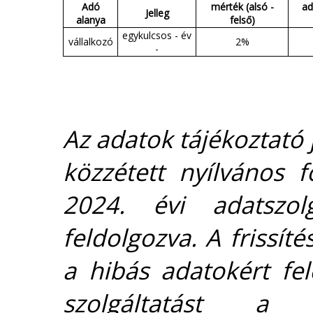
Adó
mérték (alsó -
ad
Jelleg
alanya
felső)
egykulcsos - év
vállalkozó
2%
-
Az adatok tájékoztató j
közzétett nyílvános 
2024. évi adatszolg
feldolgozva. A frissít
a hibás adatokért fel
szolgáltatást 