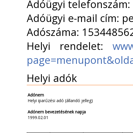
Adóügyi telefonszám:
Adóügyi e-mail cím: 
Adószáma: 15344856
Helyi rendelet:
www
page=menupont&olda
Helyi adók
Adónem
Helyi iparűzési adó (állandó jelleg)
Adónem bevezetésének napja
1999.02.01