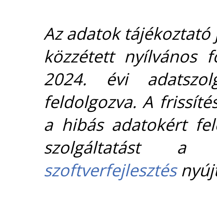
Az adatok tájékoztató j
közzétett nyílvános 
2024. évi adatszolg
feldolgozva. A frissít
a hibás adatokért fel
szolgáltatást 
szoftverfejlesztés
nyújt