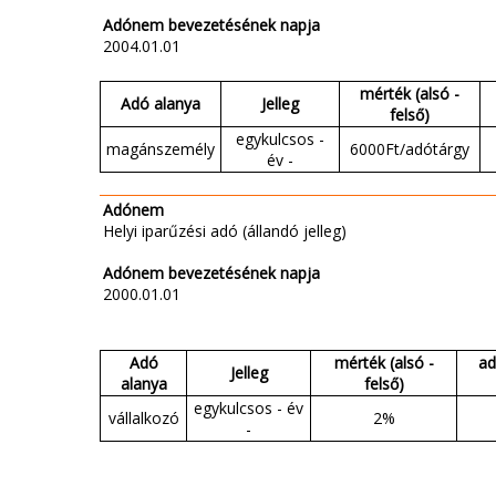
Adónem bevezetésének napja
2004.01.01
mérték (alsó -
Adó alanya
Jelleg
felső)
egykulcsos -
magánszemély
6000Ft/adótárgy
év -
Adónem
Helyi iparűzési adó (állandó jelleg)
Adónem bevezetésének napja
2000.01.01
Adó
mérték (alsó -
ad
Jelleg
alanya
felső)
egykulcsos - év
vállalkozó
2%
-