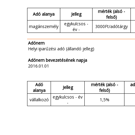
mérték (alsó -
Adó alanya
Jelleg
felső)
egykulcsos -
magánszemély
3000Ft/adótárgy
év -
Adónem
Helyi iparűzési adó (állandó jelleg)
Adónem bevezetésének napja
2016.01.01
Adó
mérték (alsó -
ad
Jelleg
alanya
felső)
egykulcsos - év
vállalkozó
1,5%
-