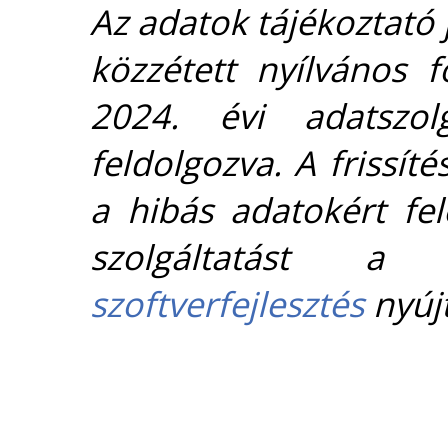
Az adatok tájékoztató j
közzétett nyílvános 
2024. évi adatszolg
feldolgozva. A frissít
a hibás adatokért fel
szolgáltatást 
szoftverfejlesztés
nyújt